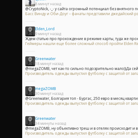
8 минут назад
@CryptoNick, -_- у сайта огромный потенциал без внятного п
Басс Винду и Оби-Доуг – фанаты представили джедайский р
Elden_Lord
9 минут назад
Ждем статью про прохождение в режиме карты, туда же прох
Геймеры нашли еще более сложный способ пройти Elden Rin
Greenwater
18 минут назад
@megaZOMB, чет как-то сильно подозрительно мало))Да сей
Производитель одежды выпустил футболку с защитой от зап
megaZOMB
30 минут назад
@Greenwater, Болгария топ - Бургас, 250 евро в месяц квартир
Производитель одежды выпустил футболку с защитой от зап
Greenwater
34 минуты назад
@megaZOMB, ну объективно треш и в отелях происходит и в
Производитель одежды выпустил футболку с защитой от зап