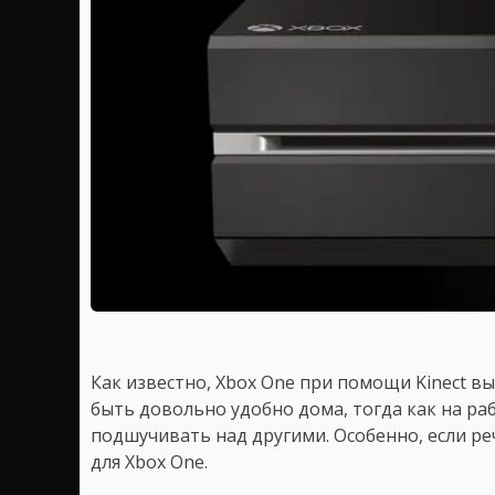
Как известно, Xbox One при помощи Kinect 
быть довольно удобно дома, тогда как на р
подшучивать над другими. Особенно, если ре
для Xbox One.