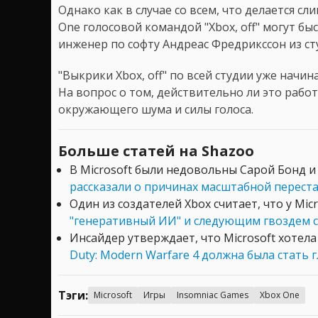
Однако как в случае со всем, что делается с
One голосовой командой "Xbox, off" могут быс
инженер по софту Андреас Фредрикссон из сту
"Выкрики Xbox, off" по всей студии уже начи
На вопрос о том, действительно ли это работа
окружающего шума и силы голоса.
Больше статей на Shazoo
В Microsoft были недовольны Сарой Бонд и 
рассказали о причинах масштабной перест
Один из создателей Xbox считает, что у Mic
"генеративный ИИ" и следующим гвоздем 
Инсайдер утверждает, что Microsoft хотел
Duty: Modern Warfare 4 должна была стать 
Тэги:
Microsoft
Игры
Insomniac Games
Xbox One