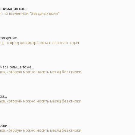
онимания как...
эп по вселенной "Звездных войн"
ождение...
g – в предпросмотре окна на панели задач
час Польша тоже...
аха, которую можно носить месяц без стирки
а...
аха, которую можно носить месяц без стирки
ещи...
аха, которую можно носить месяц без стирки