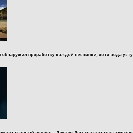
и обнаружил проработку каждой песчинки, хотя вода усту
имает главный вопрос – Доктор Дум спасает мультивселе