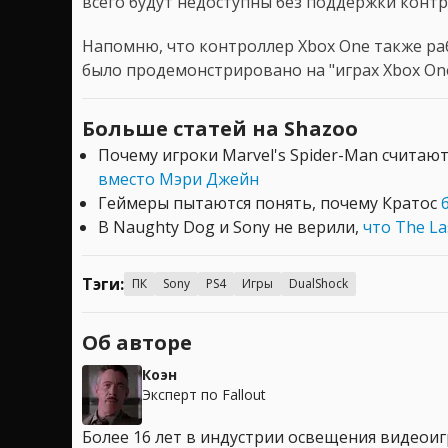
всего будут недоступны без поддержки конт
Напомню, что контроллер Xbox One также раб
было продемонстрировано на "играх Xbox One
Больше статей на Shazoo
Почему игроки Marvel's Spider-Man считают
вместо Мэри Джейн
Геймеры пытаются понять, почему Кратос
В Naughty Dog и Sony не верили,
что The La
Тэги:
ПК
Sony
PS4
Игры
DualShock
Об авторе
Коэн
Эксперт по Fallout
Более 16 лет в индустрии освещения видеоигр