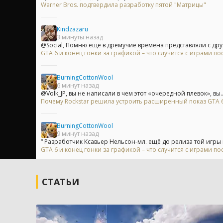
Warner Bros. подтвердила разработку пятой "Матрицы"
Kindzazaru
3 минуты назад
@Social, Помню еще в дремучие времена представляли с друз
GTA 6 и конец гонки за графикой – что случится с играми п
BurningCottonWool
6 минут назад
@Volk_JP, вы не написали в чем этот «очередной плевок», вы..
Почему Rockstar решила устроить расширенный показ GTA 6 
BurningCottonWool
9 минут назад
“ Разработчик Ксавьер Нельсон-мл. ещё до релиза той игры 
GTA 6 и конец гонки за графикой – что случится с играми п
СТАТЬИ