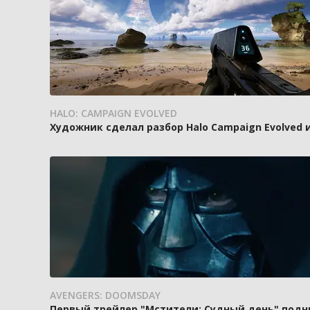
HALO: CAMPAIGN EVOLVED
Художник сделал разбор Halo Campaign Evolved 
AVENGERS: DOOMSDAY
Первый трейлер "Мстители: Судный день" подн