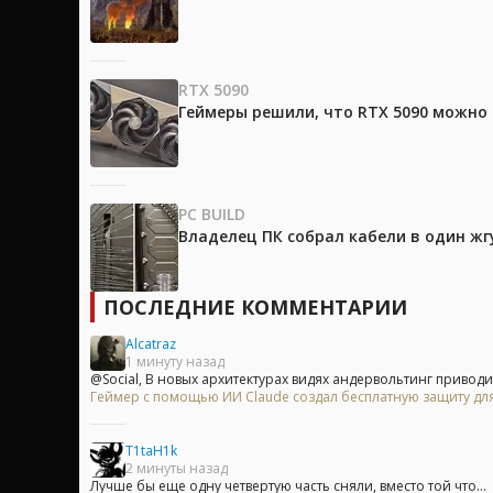
RTX 5090
Геймеры решили, что RTX 5090 можно 
PC BUILD
Владелец ПК собрал кабели в один жг
ПОСЛЕДНИЕ КОММЕНТАРИИ
Alcatraz
1 минуту назад
@Social, В новых архитектурах видях андервольтинг приводит 
Геймер с помощью ИИ Claude создал бесплатную защиту для
T1taH1k
2 минуты назад
Лучше бы еще одну четвертую часть сняли, вместо той что...