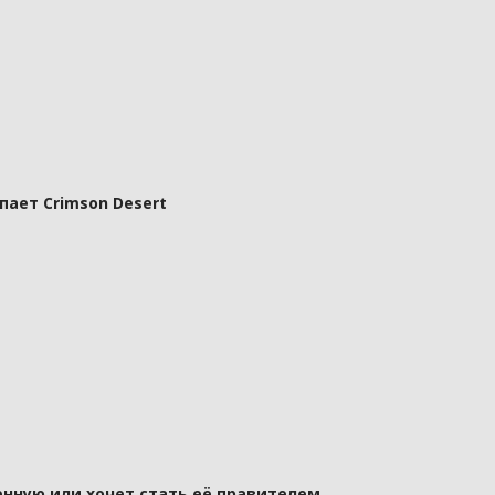
пает Crimson Desert
нную или хочет стать её правителем