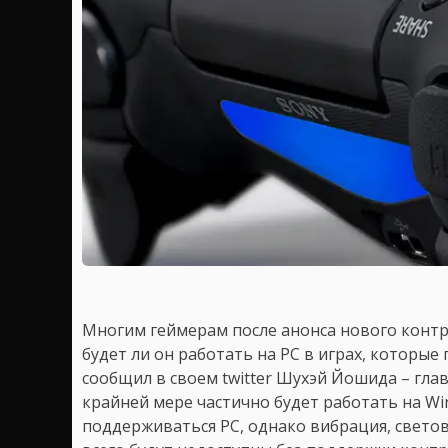
Многим геймерам после анонса нового контр
будет ли он работать на PC в играх, которые
сообщил в своем twitter Шухэй Йошида – глав
крайней мере частично будет работать на Wi
поддерживаться PC, однако вибрация, светов