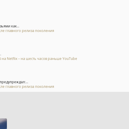
ьями как...
осле главного релиза поколения
.
на Netflix – на шесть часов раньше YouTube
предупреждал:...
осле главного релиза поколения