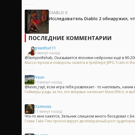
DIABLO II
Исследователь Diablo 2 обнаружил, ч
ПОСЛЕДНИЕ КОММЕНТАРИИ
greenfox111
6 минут назад
@SemyonRehab, Оказывается японяки нейронки ещё в 90-200
Масса героев и повороты сюжета в трейлере JRPG Trails in the
Freon
10 минут назад
@kevin_rayt, если игра тебя развлекает - то наплевать, каким 
Геймеры рады за тех, кто впервые начинает Mass Effect, и
Ozzmosis
11 минут назад
Что-то мне кажется, Зельник слишком много беседовал с Без
Глава Take-Two прогнозирует десятикратный рост аудитори