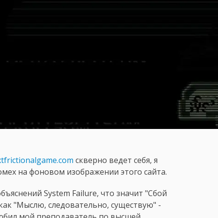
tfrictionalgame.com
скверно ведет себя, я
помех на фоновом изображении этого сайта.
бъяснений System Failure, что значит "Сбой
 как "Мыслю, следовательно, существую" -
любил мой преподаватель по высшей