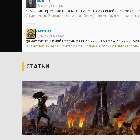
Bilal000
25 минут назад
самые интересные персы в автаре это их семейка с поехавше
Отмененный мультфильм про Зуко должен был рассказать о
Ventruae
30 минут назад
@Gammicus, Спилберг снимает с 1971, Кэмерон с 1978, Нолан 
"Одиссея" вывела Кристофера Нолана в топ-3 самых кассов
СТАТЬИ