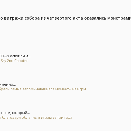
то витражи собора из четвёртого акта оказались монстрами
0-ых освоили и...
 Sky 2nd Chapter
именно...
 выбрали самые запоминающиеся моменты из игры
осом, который...
и благодаря облачным играм за три года