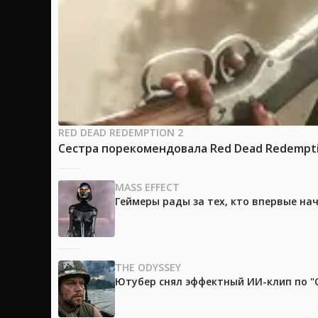
RED DEAD REDEMPTION 2
Сестра порекомендовала Red Dead Redemptio
MASS EFFECT
Геймеры рады за тех, кто впервые на
THE ODYSSEY
Ютубер снял эффектный ИИ-клип по "О