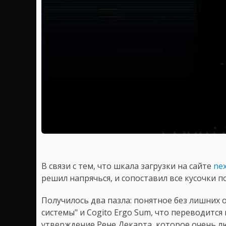
В связи с тем, что шкала загрузки на сайте
nex
решил напрячься, и сопоставил все кусочки 
Получилось два пазла: понятное без лишних о
системы" и Cogito Ergo Sum, что переводится
утверждение Рене Декарта, которое очень 