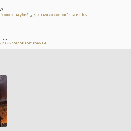
й...
б охоте на убийцу древних драконов Рана и Шоу
с...
ых режиссёров всех времён