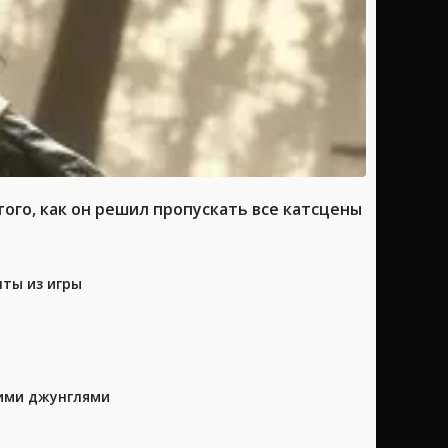
ого, как он решил пропускать все катсцены
нты из игры
кими джунглями