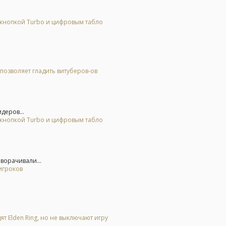
 кнопкой Turbo и цифровым табло
позволяет гладить витуберов-ов
деров...
 кнопкой Turbo и цифровым табло
еворачивали...
игроков
.
ят Elden Ring, но не выключают игру