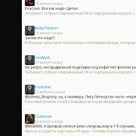
16 минут назад
Классно. Все как надо сделал
Энтузиаст собрал современный ПК в олдскульном корпусе с
MisterTeterev
19 минут назад
Зачем это надо?
В Японии запустили технологию отслеживания рук, которая 
UnoMyst
27 минут назад
Не ретро, нет выдвижной подставки под кофе! Нет флоппи ри
Энтузиаст собрал современный ПК в олдскульном корпусе с
Frostislav
32 минуты назад
@Johnny_Strapony, ну, к примеру, Лигу Легенд так часто «пер
Ранговый режим Deadlock вызвал волну возмущения среди 
Ozzmosis
56 минут назад
@Bilal000, я призрак непеся (или слезу) вызову в 7-8 случаев..
Ярость и радость идут рука об руку – почему игроки ненавид