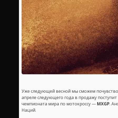
Уже следующей весной мы сможем почувство
апреле следующего года в продажу поступит
чемпионата мира по мотокроссу —
MXGP
. А
Наций.