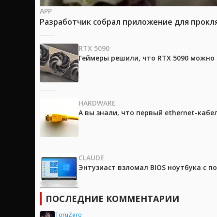
APP
Разработчик собрал приложение для прокля
RTX 5090
Геймеры решили, что RTX 5090 можно 
HARDWARE
А вы знали, что первый ethernet-каб
CLAUDE
Энтузиаст взломал BIOS ноутбука с п
ПОСЛЕДНИЕ КОММЕНТАРИИ
ToruZero