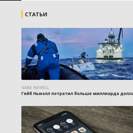
СТАТЬИ
GABE NEWELL
Гейб Ньюэлл потратил больше миллиарда доллар