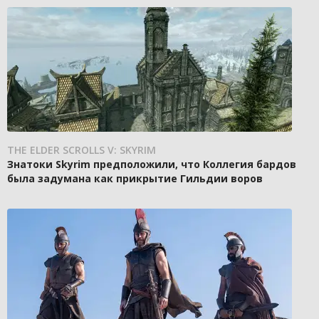
THE ELDER SCROLLS V: SKYRIM
Знатоки Skyrim предположили, что Коллегия бардов
была задумана как прикрытие Гильдии воров