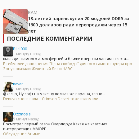
RAM
18-летний парень купил 20 модулей DDR5 за
1600 долларов ради перепродажи через 15
лет
ПОСЛЕДНИЕ КОММЕНТАРИИ
Bilal000
1 минуту назад
выглядит намного атмосферней и ближе к первым частям. вся эта...
В геймплее дополнения "Цена свободы" для того самого шутера про
Зону показали Железный Лес и ЧАЭС
never
1 минуту назад
@zecup, Ну софт на маке ну полная же параша, гавно...
Denuvo снова пала – Crimson Desert тоже взломали
Ozzmosis
5 минут назад
Посмотрел первый сезон Оверлорда.Какая же классная
интерпретация ММОРП...
Обсуждение Аниме