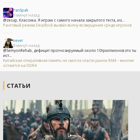
PanSpak
9 минут назад
@zecup, Классика. Я играю с самого начала закрытого теста, из...
Ранговый режим Deadlock вызвал волну возмущения среди игроков
never
9 минут назад
@SemyonRehab, дефицит прогнозируемый около 10триллионов это ты
ист...
Китайская оперативная память не смогла спасти рынок RAM – многие
остаются на DDR4
СТАТЬИ