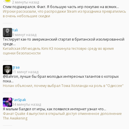
2 минуты назад
Стим подзажрался. Факт. Я большую часть игр покупаю на всяких...
Игроки рассказали, что распродажи Steam из праздника превратились
в очень небольшие скидки
Yali
9 минут назад
Тестирует как-то американский стартап в британской изолированной
среде...
Китайская ИИ-модель Kimi K3 покинула тестовую среду во время
оценки безопасности
graa
11 минут назад
@Bahron, лучше бы брал молодых интересных талантов о которых
пока...
Нолан объяснил, почему выбрал Тома Холланда на роль в "Одиссее"
PanSpak
34 минуты назад
Я малым балдел от игры, как появился интернет узнал что...
Фанат Quake 4 выпустил в открытый доступ отмененное дополнение
The Awakening