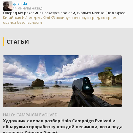
vplanida
44 минуты назад
Очередная рекламная заказуха про ллм, сколько можно (не в адрес...
Китайская ИИ-модель Kimi K3 покинула тестовую среду во время
оценки безопасности
СТАТЬИ
HALO: CAMPAIGN EVOLVED
Художник сделал разбор Halo Campaign Evolved и
обнаружил проработку каждой песчинки, хотя вода
уступает Crimson Desert