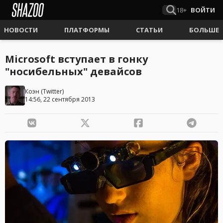
18+
ВОЙТИ
НОВОСТИ
ПЛАТФОРМЫ
СТАТЬИ
БОЛЬШЕ
Microsoft вступает в гонку
"носибельных" девайсов
Коэн
(
Twitter
)
14:56, 22 сентября 2013