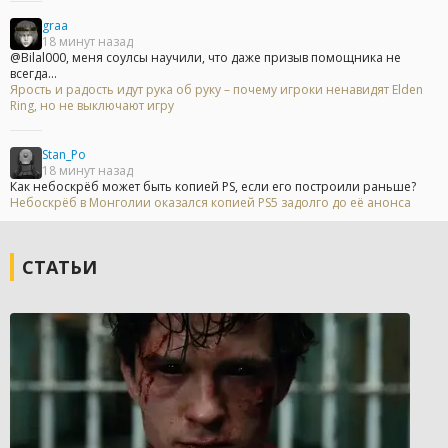
graa
18 минут назад
@Bilal000, меня соулсы научили, что даже призыв помощника не
всегда...
Ярость и радость идут рука об руку – почему игроки ненавидят Elden
Ring, но не выключают игру
Stan_Po
18 минут назад
Как небоскрёб может быть копией PS, если его построили раньше?
Небоскрёб в Монголии оказался копией PS5 задолго до её анонса
СТАТЬИ