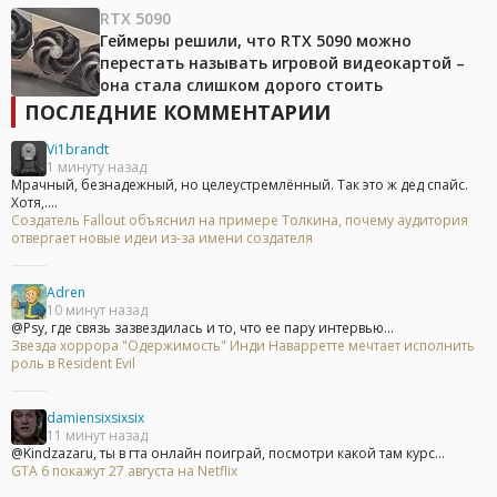
RTX 5090
Геймеры решили, что RTX 5090 можно
перестать называть игровой видеокартой –
она стала слишком дорого стоить
ПОСЛЕДНИЕ КОММЕНТАРИИ
Vi1brandt
1 минуту назад
Мрачный, безнадежный, но целеустремлённый. Так это ж дед спайс.
Хотя,....
Создатель Fallout объяснил на примере Толкина, почему аудитория
отвергает новые идеи из-за имени создателя
Adren
10 минут назад
@Psy, где связь зазвездилась и то, что ее пару интервью...
Звезда хоррора "Одержимость" Инди Наварретте мечтает исполнить
роль в Resident Evil
damiensixsixsix
11 минут назад
@Kindzazaru, ты в гта онлайн поиграй, посмотри какой там курс...
GTA 6 покажут 27 августа на Netflix