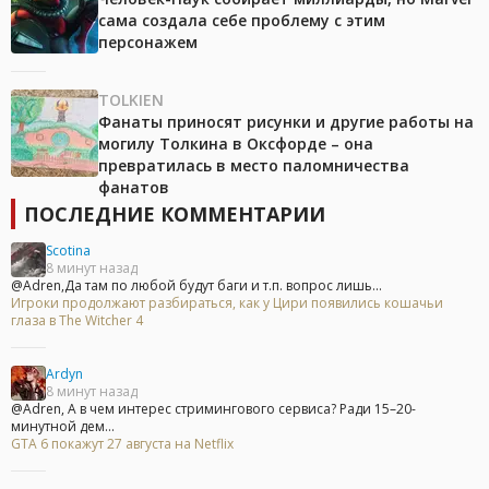
сама создала себе проблему с этим
персонажем
TOLKIEN
Фанаты приносят рисунки и другие работы на
могилу Толкина в Оксфорде – она
превратилась в место паломничества
фанатов
ПОСЛЕДНИЕ КОММЕНТАРИИ
Scotina
8 минут назад
@Adren,Да там по любой будут баги и т.п. вопрос лишь...
Игроки продолжают разбираться, как у Цири появились кошачьи
глаза в The Witcher 4
Ardyn
8 минут назад
@Adren, А в чем интерес стримингового сервиса? Ради 15–20-
минутной дем...
GTA 6 покажут 27 августа на Netflix