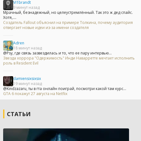
Vi1brandt
9 минут назад
Мрачный, безнадежный, но целеустремлённый. Так это ж дед спайс.
Хотя,....
Создатель Fallout объяснил на примере Толкина, почему аудитория
отвергает новые идеи из-за имени создателя
Adren
18 минут назад
@Psy, где связь зазвездилась и то, что ее пару интервью...
Звезда хоррора "Одержимость" Инди Наварретте мечтает исполнить
роль в Resident Evil
damiensixsixsix
19 минут назад
@Kindzazaru, ты в гта онлайн поиграй, посмотри какой там курс...
GTA 6 покажут 27 августа на Netflix
СТАТЬИ