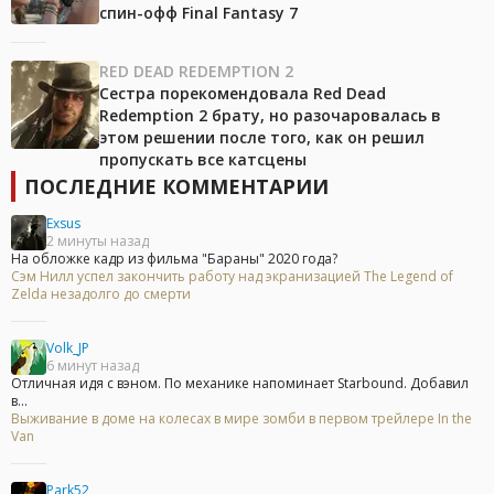
спин-офф Final Fantasy 7
RED DEAD REDEMPTION 2
Сестра порекомендовала Red Dead
Redemption 2 брату, но разочаровалась в
этом решении после того, как он решил
пропускать все катсцены
ПОСЛЕДНИЕ КОММЕНТАРИИ
Exsus
2 минуты назад
На обложке кадр из фильма "Бараны" 2020 года?
Сэм Нилл успел закончить работу над экранизацией The Legend of
Zelda незадолго до смерти
Volk_JP
6 минут назад
Отличная идя с вэном. По механике напоминает Starbound. Добавил
в...
Выживание в доме на колесах в мире зомби в первом трейлере In the
Van
Park52