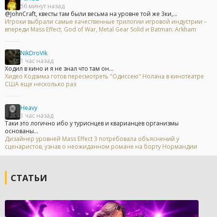
56 минут назад
@JohnCraft, квесты там были весьма на уровне той же 3ки,...
Игроки выбрали самые качественные трилогии игровой индустрии –
впереди Mass Effect, God of War, Metal Gear Solid и Batman: Arkham
NikDroVik
1 час назад
Ходил в кино и я не знал что там он...
Хидео Кодзима готов пересмотреть "Одиссею" Нолана в кинотеатре
США еще несколько раз
Heavy
1 час назад
Таки это логично ибо у туриснцев и кварианцев организмы
основаны...
Дизайнер уровней Mass Effect 3 потребовала объяснений у
сценаристов, узнав о неожиданном романе на борту Нормандии
СТАТЬИ