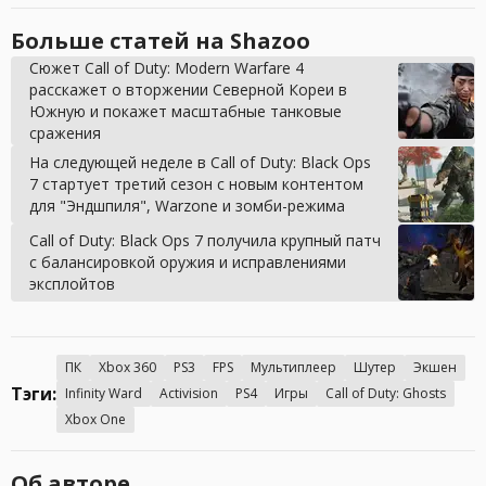
Больше статей на Shazoo
Сюжет Call of Duty: Modern Warfare 4
расскажет о вторжении Северной Кореи в
Южную и покажет масштабные танковые
сражения
На следующей неделе в Call of Duty: Black Ops
7 стартует третий сезон с новым контентом
для "Эндшпиля", Warzone и зомби-режима
Call of Duty: Black Ops 7 получила крупный патч
с балансировкой оружия и исправлениями
эксплойтов
ПК
Xbox 360
PS3
FPS
Мультиплеер
Шутер
Экшен
Тэги:
Infinity Ward
Activision
PS4
Игры
Call of Duty: Ghosts
Xbox One
Об авторе