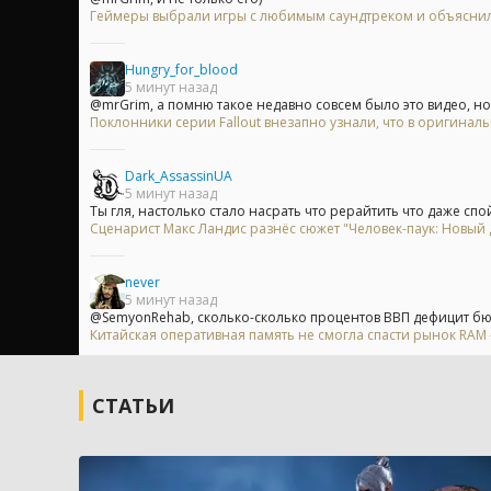
Геймеры выбрали игры с любимым саундтреком и объяснили
Hungry_for_blood
5 минут назад
@mrGrim, а помню такое недавно совсем было это видео, но.
Поклонники серии Fallout внезапно узнали, что в оригинальн
Dark_AssassinUA
5 минут назад
Ты гля, настолько стало насрать что рерайтить что даже спо
Сценарист Макс Ландис разнёс сюжет "Человек-паук: Новый 
never
5 минут назад
@SemyonRehab, сколько-сколько процентов ВВП дефицит бюд
Китайская оперативная память не смогла спасти рынок RAM 
СТАТЬИ