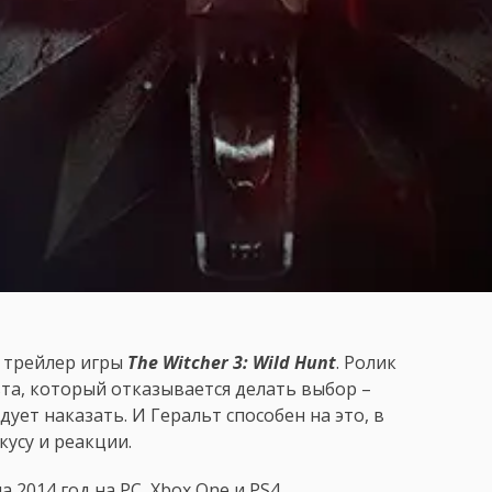
 трейлер игры
The Witcher 3: Wild Hunt
. Ролик
та, который отказывается делать выбор –
дует наказать. И Геральт способен на это, в
кусу и реакции.
а 2014 год на PC, Xbox One и PS4.