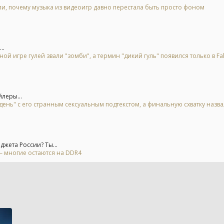
, почему музыка из видеоигр давно перестала быть просто фоном
..
ой игре гулей звали "зомби", а термин "дикий гуль" появился только в Fal
йлеры...
день" с его странным сексуальным подтекстом, а финальную схватку назв
жета России? Ты...
– многие остаются на DDR4