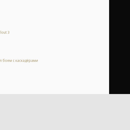
lout 3
ал боем с каскадёрами