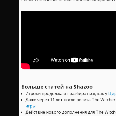
Больше статей на Shazoo
Игроки продолжают разбираться, как у
Цир
Даже через 11 лет после релиза The Witche
игры
Действие нового дополнения для The Witch