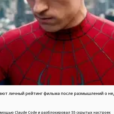
жают личный рейтинг фильма после размышлений о не
омощью Claude Code и разблокировал 55 скрытых настроек