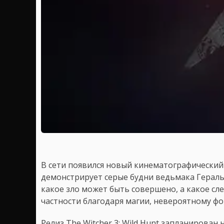
В сети появился новый кинематографический
демонстрирует серые будни ведьмака Гераль
какое зло может быть совершено, а какое сле
частности благодаря магии, невероятному фо
Релиз The Witcher 3: Wild Hunt запланирован н