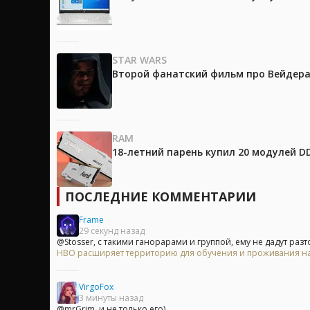
STAR WARS
Второй фанатский фильм про Вейдера 
RAM
18-летний парень купил 20 модулей D
ПОСЛЕДНИЕ КОММЕНТАРИИ
Frame
29 секунд назад
@Stosser, с такими ганорарами и группой, ему не дадут разтол
HBO расширяет территорию для обучения и проживания на
VirgoFox
3 минуты назад
@mrGrim, и не только его)