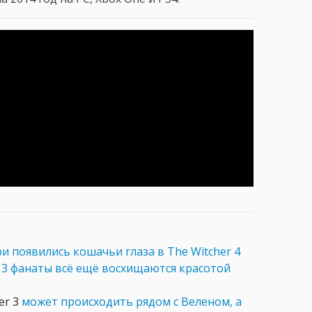
и появились кошачьи глаза в The Witcher 4
r
3 фанаты всё ещё восхищаются красотой
er 3
может происходить рядом с Веленом, а