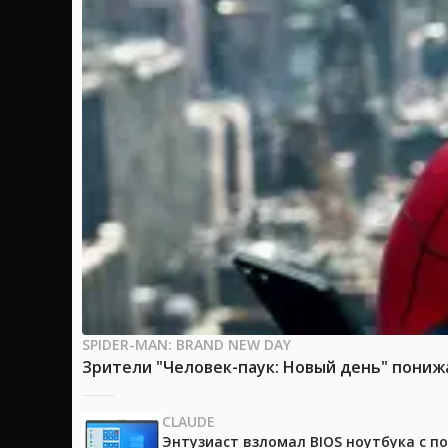
SPIDER-MAN: BRAND NEW DAY
Зрители "Человек-паук: Новый день" пони
CLAUDE
Энтузиаст взломал BIOS ноутбука с п