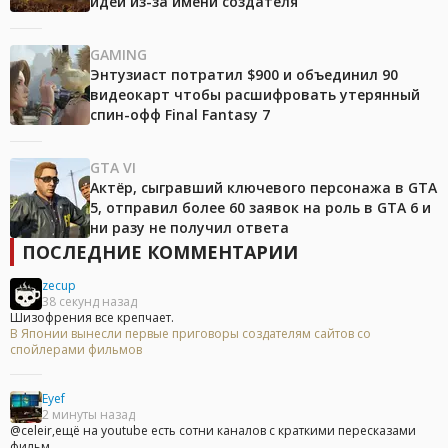
идеи из-за имени создателя
GAMING
Энтузиаст потратил $900 и объединил 90
видеокарт чтобы расшифровать утерянный
спин-офф Final Fantasy 7
GTA VI
Актёр, сыгравший ключевого персонажа в GTA
5, отправил более 60 заявок на роль в GTA 6 и
ни разу не получил ответа
ПОСЛЕДНИЕ КОММЕНТАРИИ
zecup
38 секунд назад
Шизофрения все крепчает.
В Японии вынесли первые приговоры создателям сайтов со
спойлерами фильмов
Eyef
2 минуты назад
@celeir,ещё на youtube есть сотни каналов с краткими пересказами
фильм...