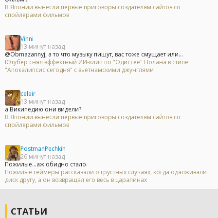
В Японии вынесли первые приговоры создателям сайтов со
спойлерами фильмов
Vinni
13 минут назад
@Obmazannyj, а то что музыку пишут, вас тоже смущает или...
Ютубер снял эффектный ИИ-клип по "Одиссее" Нолана в стиле
"Апокалипсис сегодня" с вьетнамскими джунглями
celeir
13 минут назад
а Википедию они видели?
В Японии вынесли первые приговоры создателям сайтов со
спойлерами фильмов
PostmanPechkin
26 минут назад
Пожилые...аж обидно стало.
Пожилые геймеры рассказали о грустных случаях, когда одалживали
диск другу, а он возвращал его весь в царапинах
СТАТЬИ