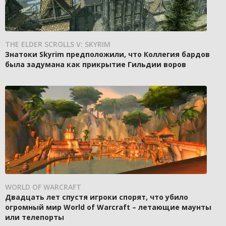
THE ELDER SCROLLS V: SKYRIM
Знатоки Skyrim предположили, что Коллегия бардов
была задумана как прикрытие Гильдии воров
WORLD OF WARCRAFT
Двадцать лет спустя игроки спорят, что убило
огромный мир World of Warcraft – летающие маунты
или телепорты