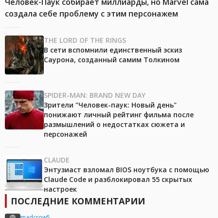
Человек-Паук собирает миллиарды, но Marvel сама
создала себе проблему с этим персонажем
THE LORD OF THE RINGS
В сети вспомнили единственный эскиз
Саурона, созданный самим Толкином
SPIDER-MAN: BRAND NEW DAY
Зрители "Человек-паук: Новый день"
понижают личный рейтинг фильма после
размышлений о недостатках сюжета и
персонажей
CLAUDE
Энтузиаст взломал BIOS ноутбука с помощью
Claude Code и разблокировал 55 скрытых
настроек
ПОСЛЕДНИЕ КОММЕНТАРИИ
madcrow5