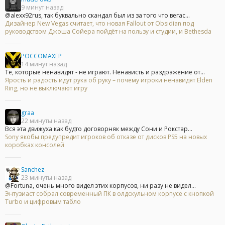
9 минут назад
@alexx92rus, так буквально скандал был из за того что вегас...
Дизайнер New Vegas считает, что новая Fallout от Obsidian под
руководством Джоша Сойера пойдёт на пользу и студии, и Bethesda
POCCOMAXEP
14 минут назад
Те, которые ненавидят - не играют. Ненависть и раздражение от...
Ярость и радость идут рука об руку – почему игроки ненавидят Elden
Ring, но не выключают игру
graa
22 минуты назад
Вся эта движуха как будто договорняк между Сони и Рокстар...
Sony якобы предупредит игроков об отказе от дисков PS5 на новых
коробках консолей
Sanchez
23 минуты назад
@Fortuna, очень много видел этих корпусов, ни разу не видел...
Энтузиаст собрал современный ПК в олдскульном корпусе с кнопкой
Turbo и цифровым табло