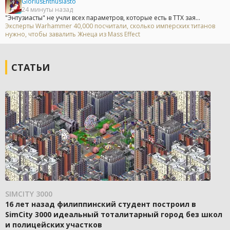
GloriusEnthusiasto
24 минуты назад
"Энтузиасты" не учли всех параметров, которые есть в ТТХ зая...
Эксперты Warhammer 40,000 посчитали, сколько имперских титанов
нужно, чтобы завалить Жнеца из Mass Effect
СТАТЬИ
SIMCITY 3000
16 лет назад филиппинский студент построил в
SimCity 3000 идеальный тоталитарный город без школ
и полицейских участков