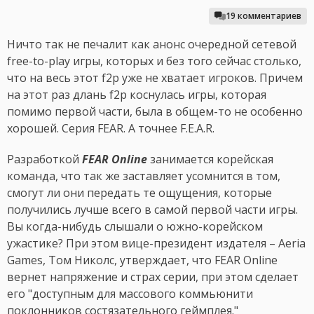
19 комментариев
Ничто так не печалит как анонс очередной сетевой
free-to-play игры, которых и без того сейчас столько,
что на весь этот f2p уже не хватает игроков. Причем
на этот раз длань f2p коснулась игры, которая
помимо первой части, была в общем-то не особенно
хорошей. Серия FEAR. А точнее F.E.A.R.
Разработкой
FEAR Online
занимается корейская
команда, что так же заставляет усомнится в том,
смогут ли они передать те ощущения, которые
получились лучше всего в самой первой части игры.
Вы когда-нибудь слышали о южно-корейском
ужастике? При этом вице-президент издателя – Aeria
Games, Том Николс, утверждает, что FEAR Online
вернет напряжение и страх серии, при этом сделает
его "доступным для массового коммьюнити
поклонников состязательного геймплея."