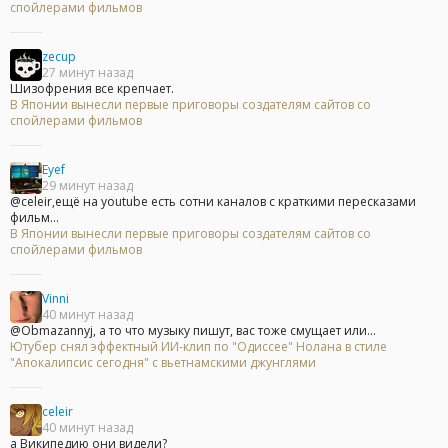
спойлерами фильмов
zecup
27 минут назад
Шизофрения все крепчает.
В Японии вынесли первые приговоры создателям сайтов со
спойлерами фильмов
Eyef
29 минут назад
@celeir,ещё на youtube есть сотни каналов с краткими пересказами
фильм...
В Японии вынесли первые приговоры создателям сайтов со
спойлерами фильмов
Vinni
40 минут назад
@Obmazannyj, а то что музыку пишут, вас тоже смущает или...
Ютубер снял эффектный ИИ-клип по "Одиссее" Нолана в стиле
"Апокалипсис сегодня" с вьетнамскими джунглями
celeir
40 минут назад
а Википедию они видели?