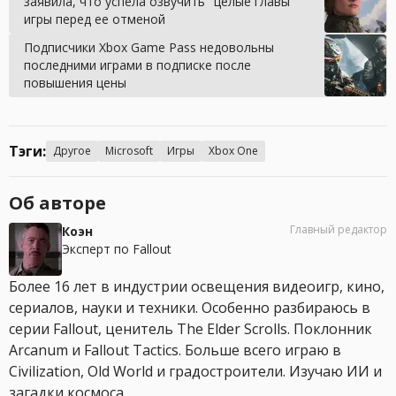
заявила, что успела озвучить "целые главы"
игры перед ее отменой
Подписчики Xbox Game Pass недовольны
последними играми в подписке после
повышения цены
Тэги:
Другое
Microsoft
Игры
Xbox One
Об авторе
Главный редактор
Коэн
Эксперт по Fallout
Более 16 лет в индустрии освещения видеоигр, кино,
сериалов, науки и техники. Особенно разбираюсь в
серии Fallout, ценитель The Elder Scrolls. Поклонник
Arcanum и Fallout Tactics. Больше всего играю в
Civilization, Old World и градостроители. Изучаю ИИ и
загадки космоса.