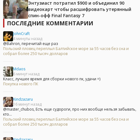
Энтузиаст потратил $900 и объединил 90
видеокарт чтобы расшифровать утерянный
спин-офф Final Fantasy 7
ПОСЛЕДНИЕ КОММЕНТАРИИ
JohnCraft
4 минуты назад
@Bahron, перечитай еще раз
Польский пловец переплыл Балтийское море за 55 часов без сна и
собрал более 250 тысяч долларов
Mdaos
6 минут назад
Класс, лучшее время для сборки нового пк, удачи =)
Покупка нового ПК
Kindzazaru
16 минут назад
@master_chubos, Есть еще судороги, про них вообще нельзя забывать,
кто...
Польский пловец переплыл Балтийское море за 55 часов без сна и
собрал более 250 тысяч долларов
Kindzazaru