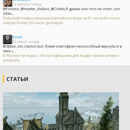
23 минуты назад
@Fortuna, @master_chubos, @Cohen,Я думаю оно того не стоит, сон
обяз...
Польский пловец переплыл Балтийское море за 55 часов без сна и
собрал более 250 тысяч долларов
Social
25 минут назад
@djikun, кто слился лол, бомж-олигофрен неспособный вернуться в
свое с...
В Японии так жарко, что холодильники для людей начали активно
раскупать
СТАТЬИ