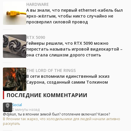
HARDWARE
А вы знали, что первый ethernet-кабель был
ярко-жёлтым, чтобы никто случайно не
просверлил силовой провод
RTX 5090
Геймеры решили, что RTX 5090 можно
перестать называть игровой видеокартой –
она стала слишком дорого стоить
THE LORD OF THE RINGS
В сети вспомнили единственный эскиз
Саурона, созданный самим Толкином
ПОСЛЕДНИЕ КОММЕНТАРИИ
Social
2 минуты назад
@djikun, ты в японии зимой был? отопление включал? Какое?
В Японии так жарко, что холодильники для людей начали активно
раскупать