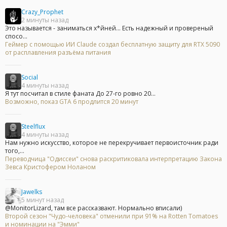
Crazy_Prophet
2 минуты назад
Это называется - заниматься х*йней... Есть надежный и провереный
спосо...
Геймер с помощью ИИ Claude создал бесплатную защиту для RTX 5090
от расплавления разъёма питания
Social
4 минуты назад
Я тут посчитал в стиле фаната До 27-го ровно 20...
Возможно, показ GTA 6 продлится 20 минут
Steelflux
4 минуты назад
Нам нужно искусство, которое не перекручивает первоисточник ради
того,...
Переводчица "Одиссеи" снова раскритиковала интерпретацию Закона
Зевса Кристофером Ноланом
Jawelks
5 минут назад
@MonitorLizard, там все рассказвают. Нормально вписали)
Второй сезон "Чудо-человека" отменили при 91% на Rotten Tomatoes
и номинации на "Эмми"