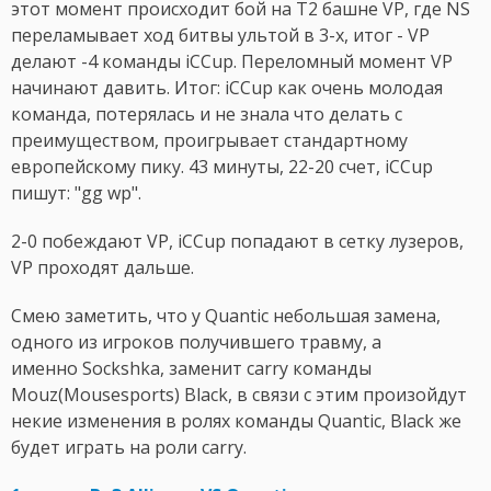
этот момент происходит бой на T2 башне VP, где NS
переламывает ход битвы ультой в 3-х, итог - VP
делают -4 команды iCCup. Переломный момент VP
начинают давить. Итог: iCCup как очень молодая
команда, потерялась и не знала что делать с
преимуществом, проигрывает стандартному
европейскому пику. 43 минуты, 22-20 счет, iCCup
пишут: "gg wp".
2-0 побеждают VP, iCCup попадают в сетку лузеров,
VP проходят дальше.
Смею заметить, что у Quantic небольшая замена,
одного из игроков получившего травму, а
именно Sockshka, заменит carry команды
Mouz(Mousesports) Black, в связи с этим произойдут
некие изменения в ролях команды Quantic, Black же
будет играть на роли carry.