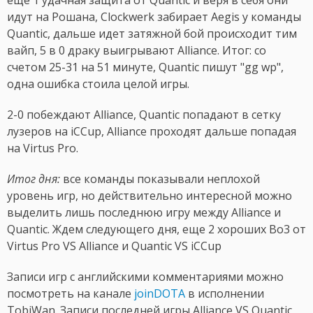
еще 1 удачная защита от Quantic и веря в себя они
идут на Рошана, Clockwerk забирает Aegis у команды
Quantic, дальше идет затяжной бой происходит тим
вайп, 5 в 0 драку выигрывают Alliance. Итог: со
счетом 25-31 на 51 минуте, Quantic пишут "gg wp",
одна ошибка стоила целой игры.
2-0 побеждают Alliance, Quantic попадают в сетку
лузеров на iCCup, Alliance проходят дальше попадая
на Virtus Pro.
Итог дня:
все команды показывали неплохой
уровень игр, но действительно интересной можно
выделить лишь последнюю игру между Alliance и
Quantic. Ждем следующего дня, еще 2 хороших Bo3 от
Virtus Pro VS Alliance и Quantic VS iCCup
Записи игр с английскими комментариями можно
посмотреть на канале
joinDOTA
в исполнении
TobiWan. Записи последней игры Alliance VS Quantic