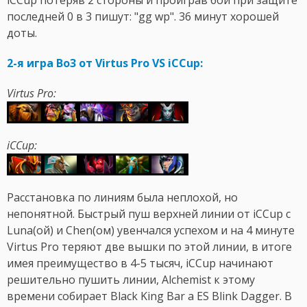
iCCup потеряв 2 стороны и проиграв бой при защите
последней 0 в 3 пишут: "gg wp". 36 минут хорошей
доты.
2-я игра Bo3 от Virtus Pro VS iCCup:
Virtus Pro:
iCCup:
Расстановка по линиям была неплохой, но
непонятной. Быстрый пуш верхней линии от iCCup с
Luna(ой) и Chen(ом) увенчался успехом и на 4 минуте
Virtus Pro теряют две вышки по этой линии, в итоге
имея преимущество в 4-5 тысяч, iCCup начинают
решительно пушить линии, Alchemist к этому
времени собирает Black King Bar а ES Blink Dagger. В