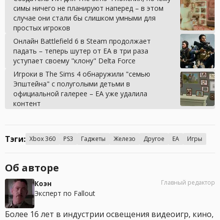
симы ничего не планируют наперед – в этом
случае они стали бы слишком умными для
простых игроков
Онлайн Battlefield 6 в Steam продолжает
падать – теперь шутер от EA в три раза
уступает своему "клону" Delta Force
Игроки в The Sims 4 обнаружили "семью
Эпштейна" с полуголыми детьми в
официальной галерее – EA уже удалила
контент
Тэги:
Xbox 360
PS3
Гаджеты
Железо
Другое
EA
Игры
Об авторе
Главный редактор
Коэн
Эксперт по Fallout
Более 16 лет в индустрии освещения видеоигр, кино,