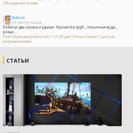
Обсуждение Аниме
Bahron
31 минуту назад
Побегал два часика и удалил. Прочистка труб.., токсичная вода..,
розыс...
Pearl Abyss выпустила патч 1.17.00 для Crimson Desert с шестью
исправлениями
СТАТЬИ