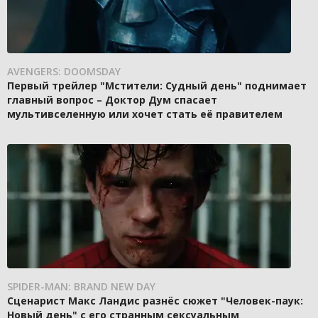
AVENGERS: DOOMSDAY
Первый трейлер "Мстители: Судный день" поднимает
главный вопрос – Доктор Дум спасает
мультивселенную или хочет стать её правителем
SPIDER-MAN: BRAND NEW DAY
Сценарист Макс Ландис разнёс сюжет "Человек-паук:
Новый день" с его странным сексуальным