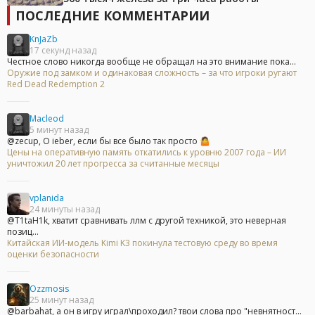
ПОСЛЕДНИЕ КОММЕНТАРИИ
KnJaZb
17 секунд назад
Честное слово никогда вообще не обращал на это внимание пока...
Оружие под замком и одинаковая сложность – за что игроки ругают
Red Dead Redemption 2
Macleod
5 минут назад
@zecup, О ieber, если бы все было так просто 🤷
Цены на оперативную память откатились к уровню 2007 года – ИИ
уничтожил 20 лет прогресса за считанные месяцы
vplanida
24 минуты назад
@T1taH1k, хватит сравнивать ллм с другой техникой, это неверная
позиц...
Китайская ИИ-модель Kimi K3 покинула тестовую среду во время
оценки безопасности
Ozzmosis
25 минут назад
@barbahat, а он в игру играл\проходил? твои слова про "невнятност...