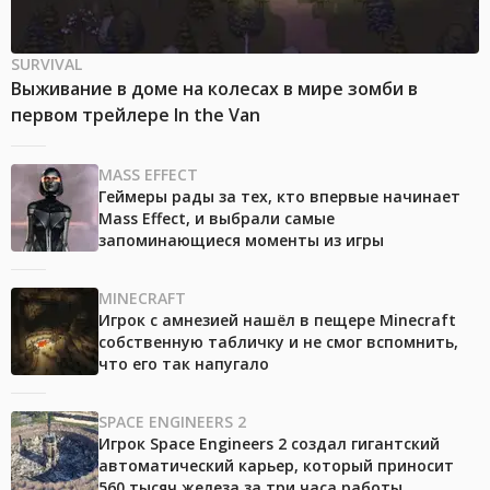
SURVIVAL
Выживание в доме на колесах в мире зомби в
первом трейлере In the Van
MASS EFFECT
Геймеры рады за тех, кто впервые начинает
Mass Effect, и выбрали самые
запоминающиеся моменты из игры
MINECRAFT
Игрок с амнезией нашёл в пещере Minecraft
собственную табличку и не смог вспомнить,
что его так напугало
SPACE ENGINEERS 2
Игрок Space Engineers 2 создал гигантский
автоматический карьер, который приносит
560 тысяч железа за три часа работы