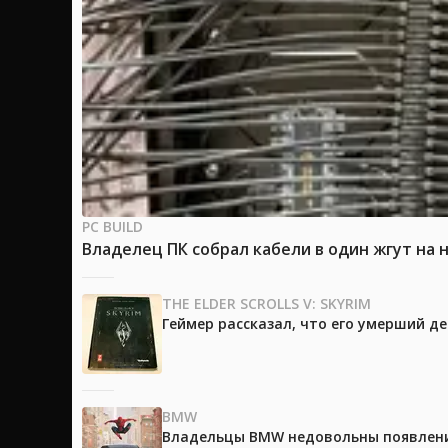
PC BUILD
Владелец ПК собрал кабели в один жгут на 
THE ELDER SCROLLS V: SKYRIM
Геймер рассказал, что его умерший д
BMW
Владельцы BMW недовольны появление