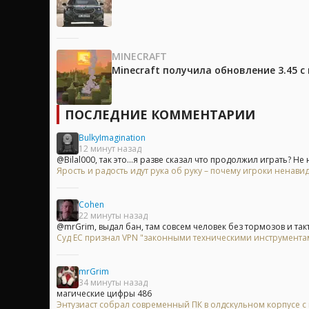
MINECRAFT
Minecraft получила обновление 3.45 
ПОСЛЕДНИЕ КОММЕНТАРИИ
BulkyImagination
12 минут назад
@Bilal000, так это...я разве сказал что продолжил играть? Не н
Ярость и радость идут рука об руку – почему игроки ненавид
Cohen
22 минуты назад
@mrGrim, выдал бан, там совсем человек без тормозов и так
Суд ЕС признал VPN "законными техническими инструментам
mrGrim
34 минуты назад
магические цифры 486
Энтузиаст собрал современный ПК в олдскульном корпусе с