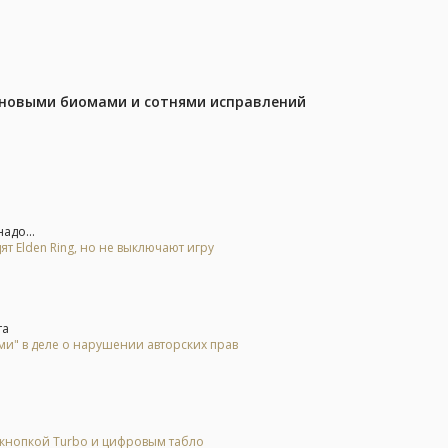
с новыми биомами и сотнями исправлений
адо...
ят Elden Ring, но не выключают игру
та
и" в деле о нарушении авторских прав
 кнопкой Turbo и цифровым табло