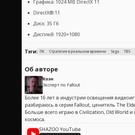
Графика: 1024 MB DirectX 11
DirectX®:11
Диск: 35 Гб
Дисплей: 1920×1080
Тэги:
ПК
Стратегия в реальном времени
Sega
TBS
Об авторе
Коэн
Эксперт по Fallout
Более 16 лет в индустрии освещения видеоигр
разбираюсь в серии Fallout, ценитель The Elder
Больше всего играю в Civilization, Old World
космоса.
SHAZOO YouTube