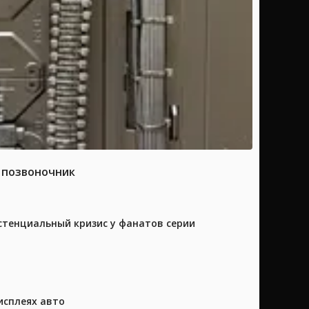
а позвоночник
истенциальный кризис у фанатов серии
исплеях авто