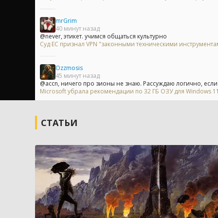
mrGrim
40 минут назад
@never, этикет. учимся общаться культурно
Суд ЕС признал VPN "законными техническими инструментам
Ozzmosis
45 минут назад
@accn, ничего про зионы не знаю. Рассуждаю логично, если с
Microsoft убрала рекомендации по 32 ГБ ОЗУ для Windows 11 
СТАТЬИ