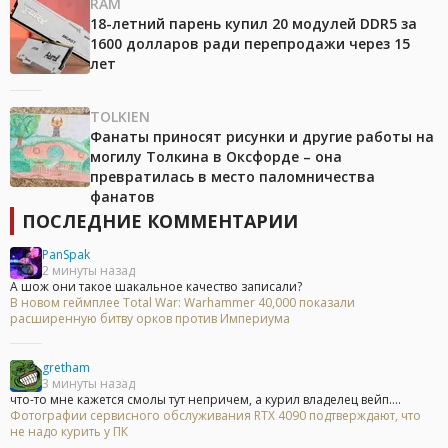
RAM
18-летний парень купил 20 модулей DDR5 за
1600 долларов ради перепродажи через 15
лет
TOLKIEN
Фанаты приносят рисунки и другие работы на
могилу Толкина в Оксфорде – она
превратилась в место паломничества
фанатов
ПОСЛЕДНИЕ КОММЕНТАРИИ
PanSpak
2 минуты назад
А шож они такое шакальное качество записали?
В новом геймплее Total War: Warhammer 40,000 показали
расширенную битву орков против Империума
gretham
3 минуты назад
что-то мне кажется смолы тут непричем, а курил владелец вейп....
Фотографии сервисного обслуживания RTX 4090 подтверждают, что
не надо курить у ПК