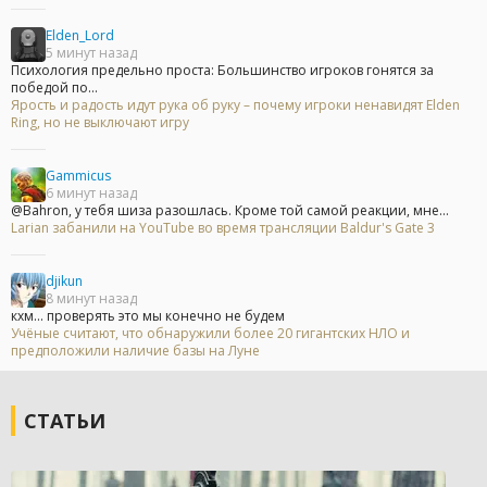
Elden_Lord
5 минут назад
Психология предельно проста: Большинство игроков гонятся за
победой по...
Ярость и радость идут рука об руку – почему игроки ненавидят Elden
Ring, но не выключают игру
Gammicus
6 минут назад
@Bahron, у тебя шиза разошлась. Кроме той самой реакции, мне...
Larian забанили на YouTube во время трансляции Baldur's Gate 3
djikun
8 минут назад
кхм... проверять это мы конечно не будем
Учёные считают, что обнаружили более 20 гигантских НЛО и
предположили наличие базы на Луне
СТАТЬИ