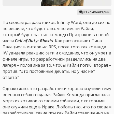
31 комментарий
По словам разработчиков Infinity Ward, они до сих по
не решили, что будет с псом по имени Райли,
который будет частью команды Призраков в новой
части
Call of Duty: Ghosts
. Как рассказывает Тина
Палациос в интервью RPS, после того как команда
IW увидела реакцию сети и ожидания, что он умрет в
финале игры, то разработчики разделились на два
лагеря – половина за то, чтобы Райли погиб, вторая –
против. "Это постоянные дебаты, но у нас нет
ответа."
Однако ясно, что разработчики хорошо изучили тему
военных собак создавая Райли. Команда приглашала
морских котиков со своими собаками, с которыми
они служили еще в Ираке. Любопытно, что по словам
разработчиков, такие псы как Райли совершенно не