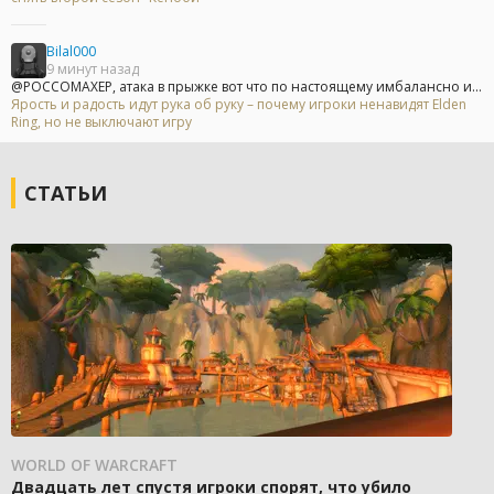
Bilal000
9 минут назад
@POCCOMAXEP, атака в прыжке вот что по настоящему имбалансно и...
Ярость и радость идут рука об руку – почему игроки ненавидят Elden
Ring, но не выключают игру
СТАТЬИ
WORLD OF WARCRAFT
Двадцать лет спустя игроки спорят, что убило