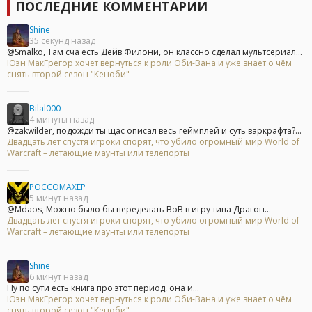
ПОСЛЕДНИЕ КОММЕНТАРИИ
Shine
35 секунд назад
@Smalko, Там сча есть Дейв Филони, он классно сделал мультсериал...
Юэн МакГрегор хочет вернуться к роли Оби-Вана и уже знает о чём
снять второй сезон "Кеноби"
Bilal000
4 минуты назад
@zakwilder, подожди ты щас описал весь геймплей и суть варкрафта?...
Двадцать лет спустя игроки спорят, что убило огромный мир World of
Warcraft – летающие маунты или телепорты
POCCOMAXEP
5 минут назад
@Mdaos, Можно было бы переделать ВоВ в игру типа Драгон...
Двадцать лет спустя игроки спорят, что убило огромный мир World of
Warcraft – летающие маунты или телепорты
Shine
6 минут назад
Ну по сути есть книга про этот период, она и...
Юэн МакГрегор хочет вернуться к роли Оби-Вана и уже знает о чём
снять второй сезон "Кеноби"