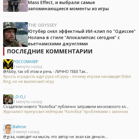
Mass Effect, и выбрали самые
запоминающиеся моменты из игры
THE ODYSSEY
Ютубер снял эффектный ИИ-клип по "Одиссее"
Нолана в стиле "Апокалипсис сегодня" с
вьетнамскими джунглями
ПОСЛЕДНИЕ КОММЕНТАРИИ
POCCOMAXEP
3 минуты назад
@Abby, так об этом и речь - ЛИЧНО ТЕБЕ Так...
Ярость и радость идут рука об руку – почему игроки ненавидят Elden
Ring, но не выключают игру
I_O-O_I
3 минуты назад
Создатели нового "Колобка" публично затравили московского эл...
Журналист пригрозил хейтерам "Колобка" проблемами с законом
Bahron
9 минут назад
@graa, наводит на мысль что автор не знал как деньги...