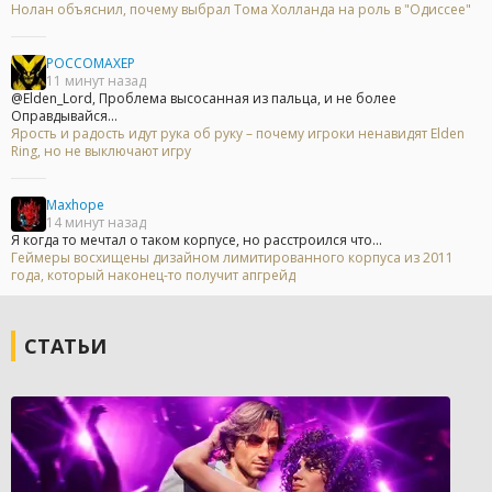
Нолан объяснил, почему выбрал Тома Холланда на роль в "Одиссее"
POCCOMAXEP
11 минут назад
@Elden_Lord, Проблема высосанная из пальца, и не более
Оправдывайся...
Ярость и радость идут рука об руку – почему игроки ненавидят Elden
Ring, но не выключают игру
Maxhope
14 минут назад
Я когда то мечтал о таком корпусе, но расстроился что...
Геймеры восхищены дизайном лимитированного корпуса из 2011
года, который наконец-то получит апгрейд
СТАТЬИ