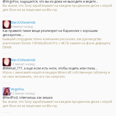
@VirgoFox, ощущается, что вы из дома не выходите и ведете...
Вы знали, что Sony зарабатывает на каждом проданном диске с игрой
для Xbox из-за лицензии на Blu-ray
MarcOchezeriob
6 минут назад
Как правило такие вещи реализуют на барахолке с хорошим
дискаунтом....
Бывший сотрудник техно-компании рассказал, как руководство
уничтожает более 100 MacBook Pro с 48 ГБ памяти на фоне дефицита
DRAM
MarcOchezeriob
12 минут назад
@Mikhail_777, а ещё если есть ноги, чтобы ходить или глаза...
Игрок с амнезией нашёл в пещере Minecraft собственную табличку и
не смог вспомнить, что его так напугало
VirgoFox
13 минут назад
@NedPod, отвечаешь как аишка
Вы знали, что Sony зарабатывает на каждом проданном диске с игрой
для Xbox из-за лицензии на Blu-ray