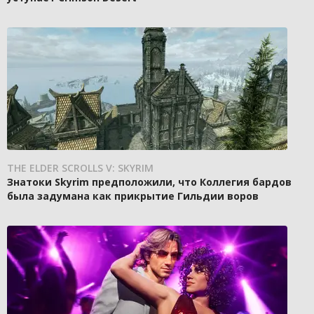
THE ELDER SCROLLS V: SKYRIM
Знатоки Skyrim предположили, что Коллегия бардов
была задумана как прикрытие Гильдии воров