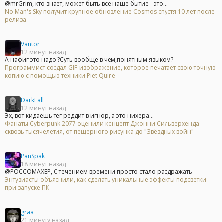
@mrGrim, кто знает, может быть все наше бытие - это...
No Man's Sky получит крупное обновление Cosmos спустя 10 лет после
релиза
Vantor
12 минут назад
А нафиг это надо ?Суть вообще в чем,понятным языком?
Программист создал GIF-изображение, которое печатает свою точную
копию с помощью техники Piet Quine
DarkFall
12 минут назад
Эх, вот кидаешь тег реддит в игнор, а это нихера...
Фанаты Cyberpunk 2077 оценили концепт Джонни Сильверхенда
сквозь тысячелетия, от пещерного рисунка до "Звёздных войн"
PanSpak
18 минут назад
@POCCOMAXEP, С течением времени просто стало раздражать
Энтузиасты объяснили, как сделать уникальные эффекты подсветки
при запуске ПК
graa
21 минуту назад