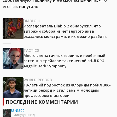
собственную табличку и не смог вспомнить, что
его так напугало
DIABLO II
Исследователь Diablo 2 обнаружил, что
витражи собора из четвёртого акта
оказались монстрами, и их можно разбить
TACTICS
Много симпатичных героинь и необычный
сеттинг в трейлере тактической sci-fi RPG
Angelic Dark Symphony
WORLD RECORD
18-летний подросток из Флориды побил 306-
летний рекорд и стал самым молодым
профессором в истории
ПОСЛЕДНИЕ КОММЕНТАРИИ
R3N3SC0
1 минуту назад