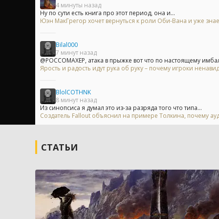
4 минуты назад
Ну по сути есть книга про этот период, она и...
Юэн МакГрегор хочет вернуться к роли Оби-Вана и уже знае
Bilal000
7 минут назад
@POCCOMAXEP, атака в прыжке вот что по настоящему имбал
Ярость и радость идут рука об руку – почему игроки ненавид
BlolCOTHNK
8 минут назад
Из синопсиса я думал это из-за разряда того что типа...
Создатель Fallout объяснил на примере Толкина, почему ау
СТАТЬИ