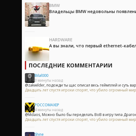
BMW
Владельцы BMW недовольны появление
HARDWARE
А вы знали, что первый ethernet-каб
ПОСЛЕДНИЕ КОММЕНТАРИИ
Bilal000
3 минуты назад
@zakwilder, подожди ты щас описал весь геймплей и суть вар
Двадцать лет спустя игроки спорят, что убило огромный мир
POCCOMAXEP
4 минуты назад
@Mdaos, Можно было бы переделать ВоВ в игру типа Драгон.
Двадцать лет спустя игроки спорят, что убило огромный мир
Shine