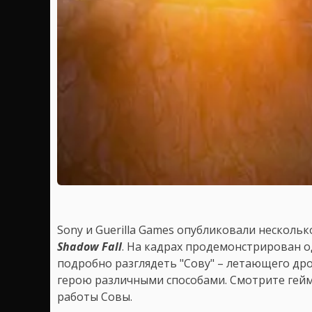
Sony и Guerilla Games опубликовали нескол
Shadow Fall
. На кадрах продемонстрирован о
подробно разглядеть "Сову" – летающего др
герою различными способами. Смотрите гей
работы Совы.