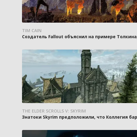
TIM CAIN
Создатель Fallout объяснил на примере Толкин
THE ELDER SCROLLS V: SKYRIM
Знатоки Skyrim предположили, что Коллегия ба