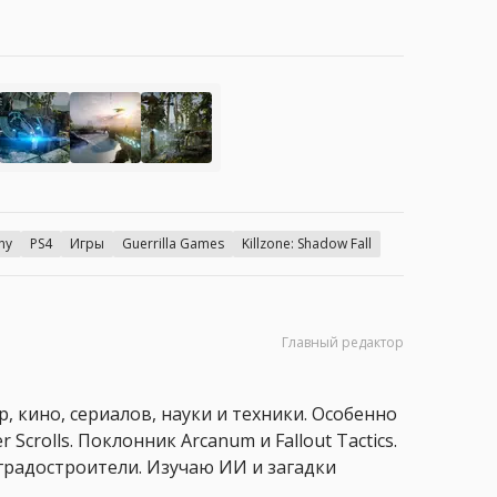
ny
PS4
Игры
Guerrilla Games
Killzone: Shadow Fall
Главный редактор
, кино, сериалов, науки и техники. Особенно
 Scrolls. Поклонник Arcanum и Fallout Tactics.
 и градостроители. Изучаю ИИ и загадки