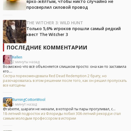
ярко-жёлтым, чтобы никто случайно не
просверлил силовой провод
THE WITCHER 3: WILD HUNT
Только 5,6% игроков прошли самый редкий
квест The Witcher 3
ПОСЛЕДНИЕ КОММЕНТАРИИ
Kellen
2 минуты назад
Возможно что всё объясняется слишком просто: она как-то заставила
его....
Сестра порекомендовала Red Dead Redemption 2 брату, но
разочаровалась в этом решении после того, как он решил пропускать
все катсцены
BurningCottonWool
5 минут назад
@rabeme, шараги не нюхали, в которой ты пары прогуливал, с...
18-летний подросток из Флориды побил 306-летний рекорд и стал
самым молодым профессором в истории