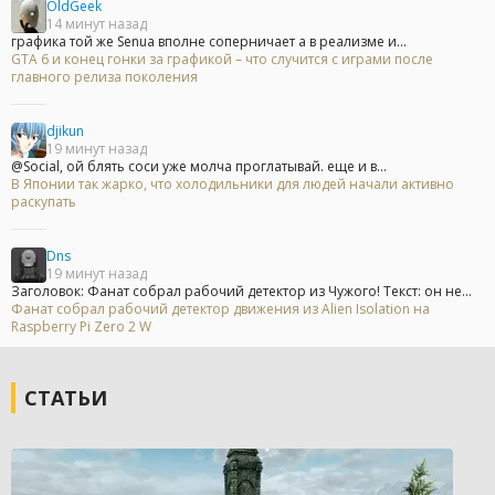
OldGeek
14 минут назад
графика той же Senua вполне соперничает а в реализме и...
GTA 6 и конец гонки за графикой – что случится с играми после
главного релиза поколения
djikun
19 минут назад
@Social, ой блять соси уже молча проглатывай. еще и в...
В Японии так жарко, что холодильники для людей начали активно
раскупать
Dns
19 минут назад
Заголовок: Фанат собрал рабочий детектор из Чужого! Текст: он не...
Фанат собрал рабочий детектор движения из Alien Isolation на
Raspberry Pi Zero 2 W
СТАТЬИ