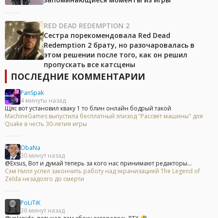
RED DEAD REDEMPTION 2
Сестра порекомендовала Red Dead
Redemption 2 брату, но разочаровалась в
этом решении после того, как он решил
пропускать все катсцены
ПОСЛЕДНИЕ КОММЕНТАРИИ
PanSpak
4 минуты назад
Щяс вот установил кваку 1 то блин онлайн бодрый такой
MachineGames выпустила бесплатный эпизод "Рассвет машины" для
Quake в честь 30-летия игры
ObaNa
30 минут назад
@Exsus, Вот и думай теперь за кого нас принимают редакторы...
Сэм Нилл успел закончить работу над экранизацией The Legend of
Zelda незадолго до смерти
PoLiTiK
36 минут назад