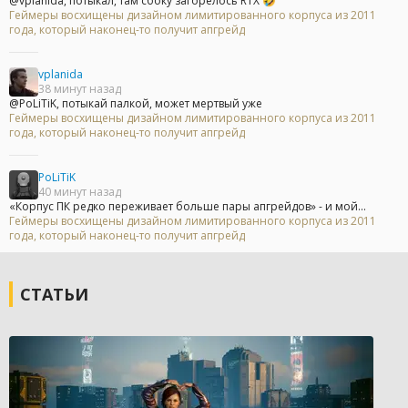
@vplanida, потыкал, там сбоку загорелось RTX 🤣
Геймеры восхищены дизайном лимитированного корпуса из 2011
года, который наконец-то получит апгрейд
vplanida
38 минут назад
@PoLiTiK, потыкай палкой, может мертвый уже
Геймеры восхищены дизайном лимитированного корпуса из 2011
года, который наконец-то получит апгрейд
PoLiTiK
40 минут назад
«Корпус ПК редко переживает больше пары апгрейдов» - и мой...
Геймеры восхищены дизайном лимитированного корпуса из 2011
года, который наконец-то получит апгрейд
СТАТЬИ