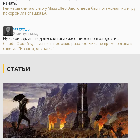
начать....
Геймеры считают, что у Mass Effect Andromeda был потенциал, но игру
похоронила спешка EA
sergey_gt
8 минут назад
Ну какой админ не допускал таких же ошибок по молодости...
Claude Opus 5 удалил весь профиль разработчика во время бэкапа и
ответил "Извини, опечатка"
СТАТЬИ