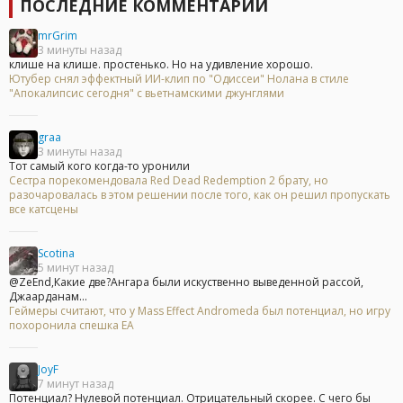
ПОСЛЕДНИЕ КОММЕНТАРИИ
mrGrim
3 минуты назад
клише на клише. простенько. Но на удивление хорошо.
Ютубер снял эффектный ИИ-клип по "Одиссеи" Нолана в стиле
"Апокалипсис сегодня" с вьетнамскими джунглями
graa
3 минуты назад
Тот самый кого когда-то уронили
Сестра порекомендовала Red Dead Redemption 2 брату, но
разочаровалась в этом решении после того, как он решил пропускать
все катсцены
Scotina
5 минут назад
@ZeEnd,Какие две?Ангара были искуственно выведенной рассой,
Джаарданам...
Геймеры считают, что у Mass Effect Andromeda был потенциал, но игру
похоронила спешка EA
JoyF
7 минут назад
Потенциал? Нулевой потенциал. Отрицательный скорее. С чего бы