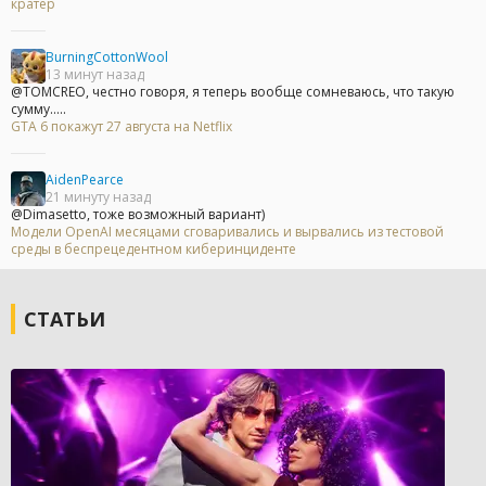
кратер
BurningCottonWool
13 минут назад
@TOMCREO, честно говоря, я теперь вообще сомневаюсь, что такую
сумму.....
GTA 6 покажут 27 августа на Netflix
AidenPearce
21 минуту назад
@Dimasetto, тоже возможный вариант)
Модели OpenAI месяцами сговаривались и вырвались из тестовой
среды в беспрецедентном киберинциденте
СТАТЬИ