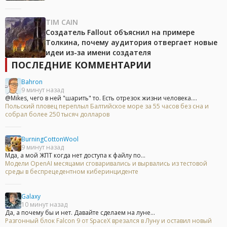
TIM CAIN
Создатель Fallout объяснил на примере
Толкина, почему аудитория отвергает новые
идеи из-за имени создателя
ПОСЛЕДНИЕ КОММЕНТАРИИ
Bahron
9 минут назад
@Mikes, чего в ней "шарить" то. Есть отрезок жизни человека....
Польский пловец переплыл Балтийское море за 55 часов без сна и
собрал более 250 тысяч долларов
BurningCottonWool
9 минут назад
Мда, а мой ЖПТ когда нет доступа к файлу по...
Модели OpenAI месяцами сговаривались и вырвались из тестовой
среды в беспрецедентном киберинциденте
Galaxy
10 минут назад
Да, а почему бы и нет. Давайте сделаем на луне...
Разгонный блок Falcon 9 от SpaceX врезался в Луну и оставил новый