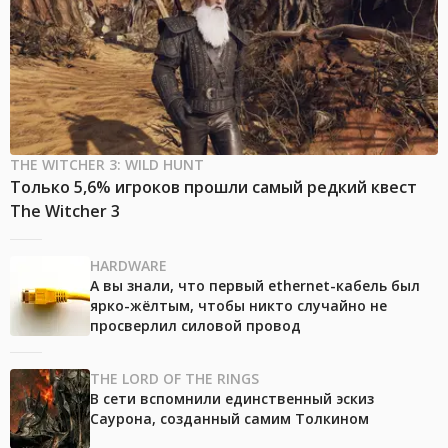
THE WITCHER 3: WILD HUNT
Только 5,6% игроков прошли самый редкий квест
The Witcher 3
HARDWARE
А вы знали, что первый ethernet-кабель был
ярко-жёлтым, чтобы никто случайно не
просверлил силовой провод
THE LORD OF THE RINGS
В сети вспомнили единственный эскиз
Саурона, созданный самим Толкином