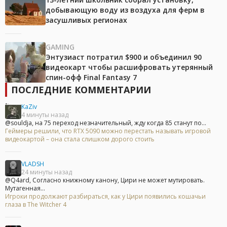
добывающую воду из воздуха для ферм в
засушливых регионах
GAMING
Энтузиаст потратил $900 и объединил 90
видеокарт чтобы расшифровать утерянный
спин-офф Final Fantasy 7
ПОСЛЕДНИЕ КОММЕНТАРИИ
KaZiv
4 минуты назад
@souldja, на 75 переход незначительный, жду когда 85 станут по...
Геймеры решили, что RTX 5090 можно перестать называть игровой
видеокартой – она стала слишком дорого стоить
VLADSH
24 минуты назад
@Q4ard, Согласно книжному канону, Цири не может мутировать.
Мутагенная...
Игроки продолжают разбираться, как у Цири появились кошачьи
глаза в The Witcher 4