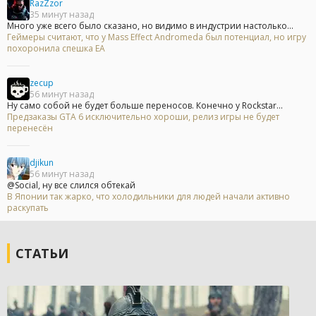
RazZzor
35 минут назад
Много уже всего было сказано, но видимо в индустрии настолько...
Геймеры считают, что у Mass Effect Andromeda был потенциал, но игру
похоронила спешка EA
zecup
56 минут назад
Ну само собой не будет больше переносов. Конечно у Rockstar...
Предзаказы GTA 6 исключительно хороши, релиз игры не будет
перенесён
djikun
56 минут назад
@Social, ну все слился обтекай
В Японии так жарко, что холодильники для людей начали активно
раскупать
СТАТЬИ