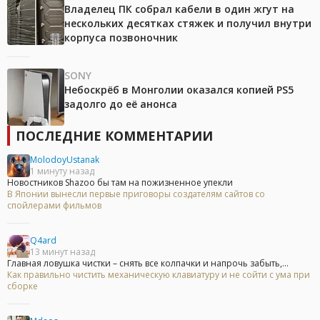
Владелец ПК собрал кабели в один жгут на
нескольких десятках стяжек и получил внутри
корпуса позвоночник
SONY
Небоскрёб в Монголии оказался копией PS5
задолго до её анонса
ПОСЛЕДНИЕ КОММЕНТАРИИ
MolodoyUstanak
1 минуту назад
Новостников Shazoo бы там на пожизненное упекли
В Японии вынесли первые приговоры создателям сайтов со
спойлерами фильмов
Q4ard
13 минут назад
Главная ловушка чистки – снять все колпачки и напрочь забыть,...
Как правильно чистить механическую клавиатуру и не сойти с ума при
сборке