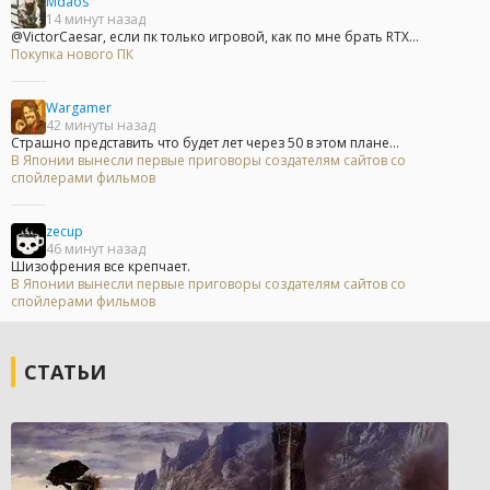
Mdaos
14 минут назад
@VictorCaesar, если пк только игровой, как по мне брать RTX...
Покупка нового ПК
Wargamer
42 минуты назад
Страшно представить что будет лет через 50 в этом плане...
В Японии вынесли первые приговоры создателям сайтов со
спойлерами фильмов
zecup
46 минут назад
Шизофрения все крепчает.
В Японии вынесли первые приговоры создателям сайтов со
спойлерами фильмов
СТАТЬИ