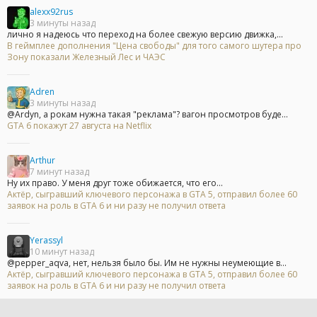
alexx92rus
3 минуты назад
лично я надеюсь что переход на более свежую версию движка,...
В геймплее дополнения "Цена свободы" для того самого шутера про
Зону показали Железный Лес и ЧАЭС
Adren
3 минуты назад
@Ardyn, а рокам нужна такая "реклама"? вагон просмотров буде...
GTA 6 покажут 27 августа на Netflix
Arthur
7 минут назад
Ну их право. У меня друг тоже обижается, что его...
Актёр, сыгравший ключевого персонажа в GTA 5, отправил более 60
заявок на роль в GTA 6 и ни разу не получил ответа
Yerassyl
10 минут назад
@pepper_aqva, нет, нельзя было бы. Им не нужны неумеющие в...
Актёр, сыгравший ключевого персонажа в GTA 5, отправил более 60
заявок на роль в GTA 6 и ни разу не получил ответа