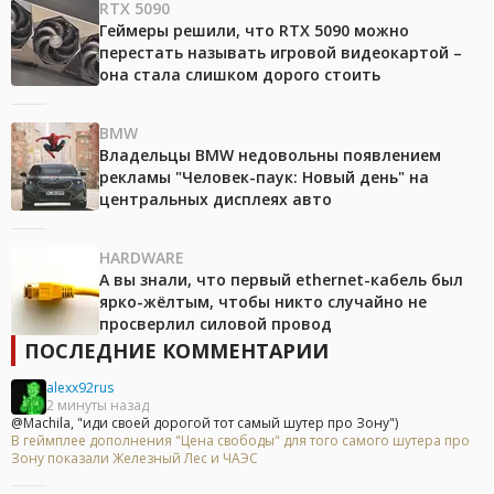
RTX 5090
Геймеры решили, что RTX 5090 можно
перестать называть игровой видеокартой –
она стала слишком дорого стоить
BMW
Владельцы BMW недовольны появлением
рекламы "Человек-паук: Новый день" на
центральных дисплеях авто
HARDWARE
А вы знали, что первый ethernet-кабель был
ярко-жёлтым, чтобы никто случайно не
просверлил силовой провод
ПОСЛЕДНИЕ КОММЕНТАРИИ
alexx92rus
2 минуты назад
@Machila, "иди своей дорогой тот самый шутер про Зону")
В геймплее дополнения "Цена свободы" для того самого шутера про
Зону показали Железный Лес и ЧАЭС