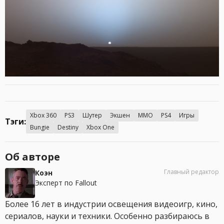
Xbox 360
PS3
Шутер
Экшен
MMO
PS4
Игры
Тэги:
Bungie
Destiny
Xbox One
Об авторе
Главный редактор
Коэн
Эксперт по Fallout
Более 16 лет в индустрии освещения видеоигр, кино,
сериалов, науки и техники. Особенно разбираюсь в