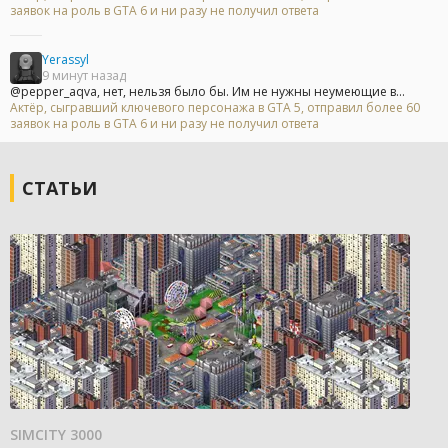
заявок на роль в GTA 6 и ни разу не получил ответа
Yerassyl
9 минут назад
@pepper_aqva, нет, нельзя было бы. Им не нужны неумеющие в...
Актёр, сыгравший ключевого персонажа в GTA 5, отправил более 60
заявок на роль в GTA 6 и ни разу не получил ответа
СТАТЬИ
SIMCITY 3000