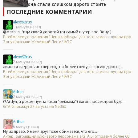
она стала слишком дорого стоить
ПОСЛЕДНИЕ КОММЕНТАРИИ
alexx92rus
1 минуту назад
@Machila, "иди своей дорогой тот самый шутер про Зону")
В геймплее дополнения "Цена свободы" для того самого шутера про
Зону показали Железный Лес и ЧАЭС
alexx92rus
2 минуты назад
лично я надеюсь что переход на более свежую версию движка,...
В геймплее дополнения "Цена свободы" для того самого шутера про
Зону показали Железный Лес и ЧАЭС
Adren
2 минуты назад
@Ardyn, а рокам нужна такая "реклама"? вагон просмотров буде...
GTA 6 покажут 27 августа на Netflix
Arthur
6 минут назад
Ну их право. У меня друг тоже обижается, что его...
Актёр, сыгравший ключевого персонажа в GTA 5, отправил более 60