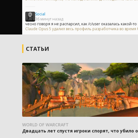
Social
36 минут назад
чесно говоря я не распарсил, как /c/user оказалась какой-то
Claude Opus 5 удалил весь профиль разработчика во время б
СТАТЬИ
WORLD OF WARCRAFT
Двадцать лет спустя игроки спорят, что убило