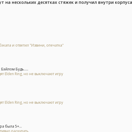
ут на нескольких десятках стяжек и получил внутри корпус
экапа и ответил "Извини, опечатка"
эйлом Будь.....
ят Elden Ring, но не выключают игру
ят Elden Ring, но не выключают игру
а была 5+...
тивно раскупать