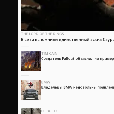
THE LORD OF THE RINGS
В сети вспомнили единственный эскиз Саур
TIM CAIN
Создатель Fallout объяснил на приме
BMW
Владельцы BMW недовольны появление
PC BUILD