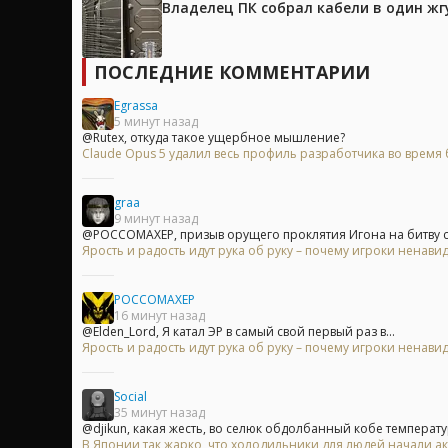
Владелец ПК собрал кабели в один жг
ПОСЛЕДНИЕ КОММЕНТАРИИ
Egrassa
5 минут назад
@Rutex, откуда такое ущербное мышление?
Claude Opus 5 удалил весь профиль разработчика во время б
graa
9 минут назад
@POCCOMAXEP, призыв орущего проклятия Игона на битву с Б
Ярость и радость идут рука об руку – почему игроки ненавид
POCCOMAXEP
16 минут назад
@Elden_Lord, Я катал ЭР в самый свой первый раз в...
Ярость и радость идут рука об руку – почему игроки ненавид
Social
35 минут назад
@djikun, какая жесть, во селюк обдолбанный кобе температур
В Японии так жарко, что холодильники для людей начали ак