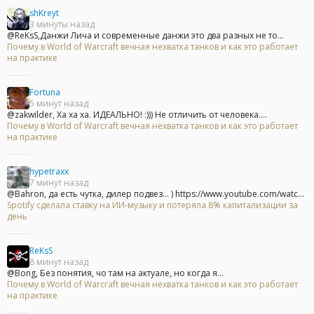
shKreyt
3 минуты назад
@ReKsS,Данжи Лича и современные данжи это два разных не то...
Почему в World of Warcraft вечная нехватка танков и как это работает
на практике
Fortuna
5 минут назад
@zakwilder, Ха ха ха. ИДЕАЛЬНО! :))) Не отличить от человека....
Почему в World of Warcraft вечная нехватка танков и как это работает
на практике
hypetraxx
7 минут назад
@Bahron, да есть чутка, дилер подвез... ) https://www.youtube.com/watc...
Spotify сделала ставку на ИИ-музыку и потеряла 8% капитализации за
день
ReKsS
8 минут назад
@Bong, Без понятия, чо там на актуале, но когда я...
Почему в World of Warcraft вечная нехватка танков и как это работает
на практике