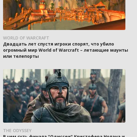
WORLD OF WARCRAFT
Двадцать лет спустя игроки спорят, что убило
огромный мир World of Warcraft – летающие маунты
или телепорты
THE ODYSSEY
В чем суть финала "Одиссеи" Кристофера Нолана и