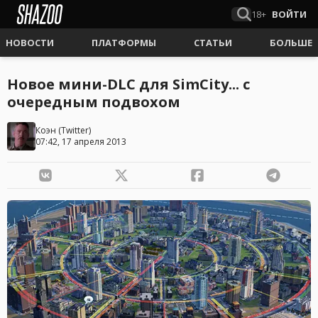
18+
ВОЙТИ
НОВОСТИ
ПЛАТФОРМЫ
СТАТЬИ
БОЛЬШЕ
Новое мини-DLC для SimCity... с
очередным подвохом
Коэн
(
Twitter
)
07:42, 17 апреля 2013