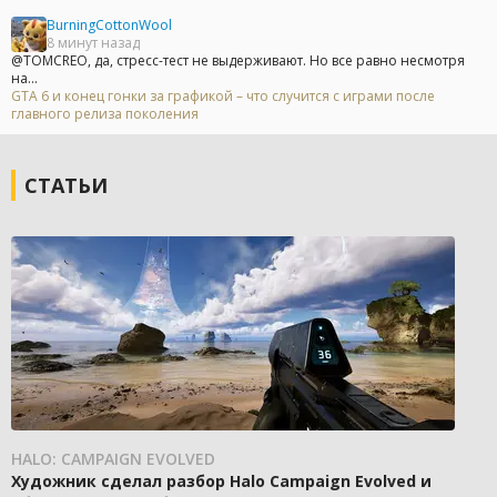
BurningCottonWool
8 минут назад
@TOMCREO, да, стресс-тест не выдерживают. Но все равно несмотря
на...
GTA 6 и конец гонки за графикой – что случится с играми после
главного релиза поколения
СТАТЬИ
HALO: CAMPAIGN EVOLVED
Художник сделал разбор Halo Campaign Evolved и