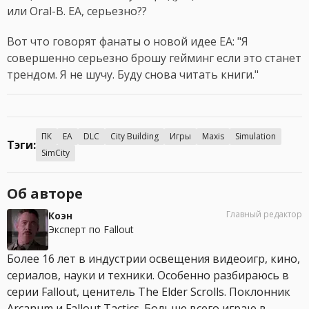
или Oral-B. EA, серьезно??
Вот что говорят фанаты о новой идее EA: "Я
совершенно серьезно брошу гейминг если это станет
трендом. Я не шучу. Буду снова читать книги."
ПК
EA
DLC
City Building
Игры
Maxis
Simulation
Тэги:
SimCity
Об авторе
Главный редактор
Коэн
Эксперт по Fallout
Более 16 лет в индустрии освещения видеоигр, кино,
сериалов, науки и техники. Особенно разбираюсь в
серии Fallout, ценитель The Elder Scrolls. Поклонник
Arcanum и Fallout Tactics. Больше всего играю в