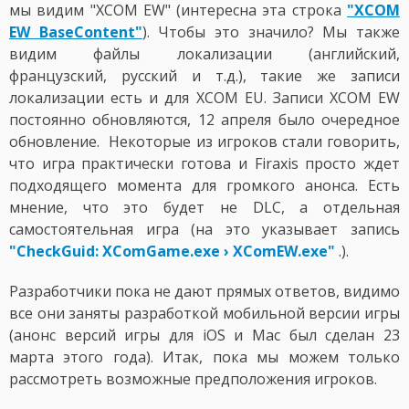
мы видим "XCOM EW" (интересна эта строка
"XCOM
EW BaseContent"
). Чтобы это значило? Мы также
видим файлы локализации (английский,
французский, русский и т.д.), такие же записи
локализации есть и для XCOM EU. Записи XCOM EW
постоянно обновляются, 12 апреля было очередное
обновление. Некоторые из игроков стали говорить,
что игра практически готова и Firaxis просто ждет
подходящего момента для громкого анонса. Есть
мнение, что это будет не DLC, а отдельная
самостоятельная игра (на это указывает запись
"CheckGuid: XComGame.exe › XComEW.exe"
.).
Разработчики пока не дают прямых ответов, видимо
все они заняты разработкой мобильной версии игры
(анонс версий игры для iOS и Mac был сделан 23
марта этого года). Итак, пока мы можем только
рассмотреть возможные предположения игроков.