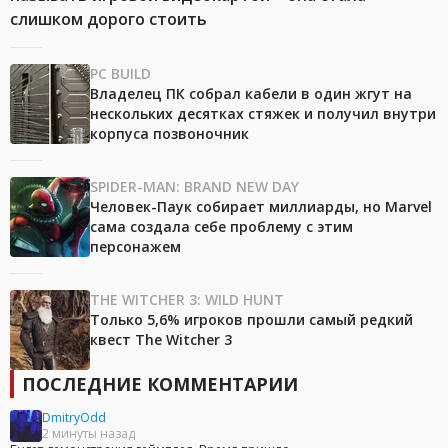
слишком дорого стоить
PC BUILD
Владелец ПК собрал кабели в один жгут на
нескольких десятках стяжек и получил внутри
корпуса позвоночник
SPIDER-MAN: BRAND NEW DAY
Человек-Паук собирает миллиарды, но Marvel
сама создала себе проблему с этим
персонажем
THE WITCHER 3: WILD HUNT
Только 5,6% игроков прошли самый редкий
квест The Witcher 3
ПОСЛЕДНИЕ КОММЕНТАРИИ
DmitryOdd
2 минуты назад