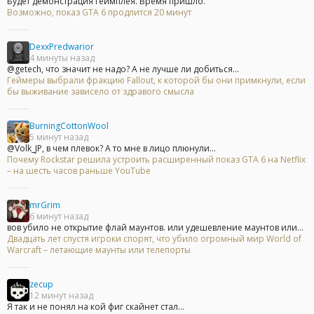
Будет демонстрация геймплея. Время пришло.
Возможно, показ GTA 6 продлится 20 минут
DexxPredwarior
4 минуты назад
@getech, что значит не надо? А не лучше ли добиться...
Геймеры выбрали фракцию Fallout, к которой бы они примкнули, если
бы выживание зависело от здравого смысла
BurningCottonWool
5 минут назад
@Volk_JP, в чем плевок? А то мне в лицо плюнули...
Почему Rockstar решила устроить расширенный показ GTA 6 на Netflix
– на шесть часов раньше YouTube
mrGrim
6 минут назад
вов убило не открытие флай маунтов. или удешевление маунтов или...
Двадцать лет спустя игроки спорят, что убило огромный мир World of
Warcraft – летающие маунты или телепорты
zecup
12 минут назад
Я так и не понял на кой фиг скайнет стал...