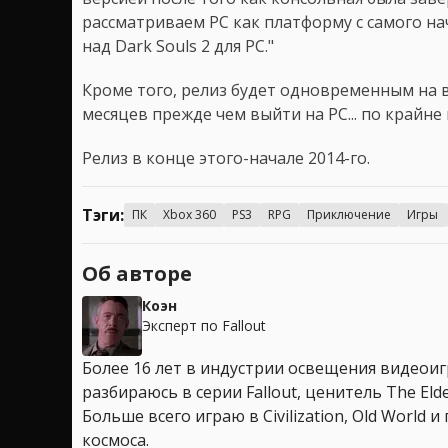
рассматриваем PC как платформу с самого на
над Dark Souls 2 для PC."
Кроме того, релиз будет одновременным на в
месяцев прежде чем выйти на PC... по крайне 
Релиз в конце этого-начале 2014-го.
Тэги:
ПК
Xbox 360
PS3
RPG
Приключение
Игры
Об авторе
Коэн
Эксперт по Fallout
Более 16 лет в индустрии освещения видеоигр
разбираюсь в серии Fallout, ценитель The Elder
Больше всего играю в Civilization, Old World
космоса.