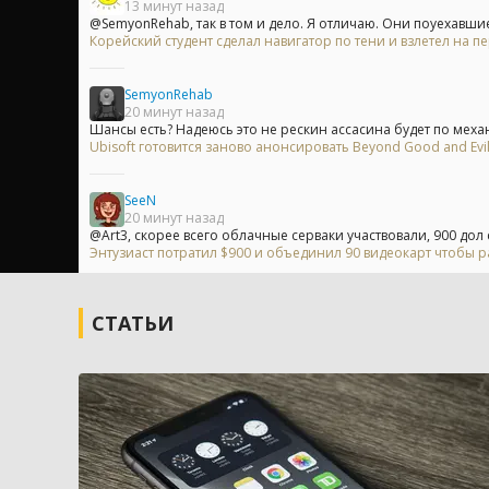
13 минут назад
@SemyonRehab, так в том и дело. Я отличаю. Они поуехавшие
Корейский студент сделал навигатор по тени и взлетел на пе
SemyonRehab
20 минут назад
Шансы есть? Надеюсь это не рескин ассасина будет по механ
Ubisoft готовится заново анонсировать Beyond Good and Evi
SeeN
20 минут назад
@Art3, скорее всего облачные серваки участвовали, 900 дол 
Энтузиаст потратил $900 и объединил 90 видеокарт чтобы р
СТАТЬИ