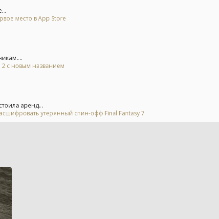
...
рвое место в App Store
икам....
l 2 с новым названием
стоила аренд...
асшифровать утерянный спин-офф Final Fantasy 7