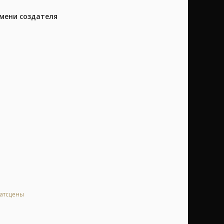
имени создателя
катсцены