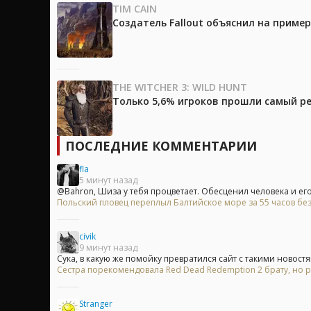
TIM CAIN
Создатель Fallout объяснил на приме
THE WITCHER 3: WILD HUNT
Только 5,6% игроков прошли самый ре
ПОСЛЕДНИЕ КОММЕНТАРИИ
fla
5 минут назад
@Bahron, Шиза у тебя процветает. Обесценил человека и его 
Польский пловец переплыл Балтийское море за 55 часов без
civik
9 минут назад
Сука, в какую же помойку превратился сайт с такими новостя
Сестра порекомендовала Red Dead Redemption 2 брату, но р
Stranger