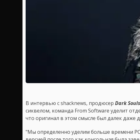
В интервью с shacknews, продюсер
Dark Souls
сиквелом, команда From Software уделит отд
что оригинал в этом смысле был далек даже 
"Мы определенно уделим больше времени PC.
версией после того как консольная была зав