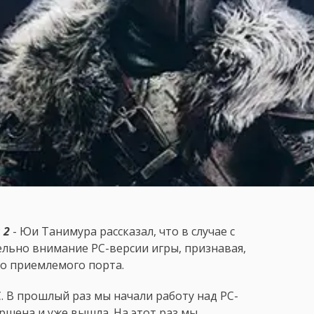
 2
- Юи Танимура рассказал, что в случае с
ельно внимание PC-версии игры, признавая,
до приемлемого порта.
 В прошлый раз мы начали работу над PC-
ершена и уже вышла. На этот раз мы