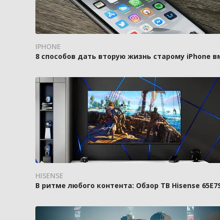
IPHONE
8 способов дать вторую жизнь старому iPhone 
HISENSE
В ритме любого контента: Обзор ТВ Hisense 65E7