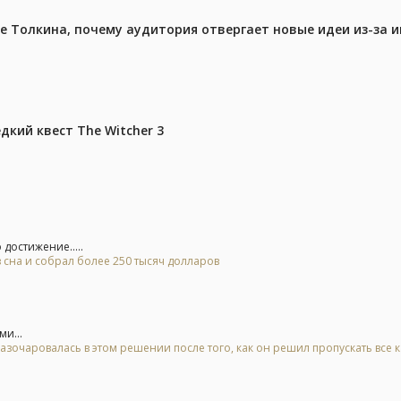
ре Толкина, почему аудитория отвергает новые идеи из-за 
дкий квест The Witcher 3
достижение.....
 сна и собрал более 250 тысяч долларов
ми...
азочаровалась в этом решении после того, как он решил пропускать все 