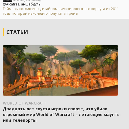
@Alcatraz, аншабдуль
Геймеры восхищены дизайном лимитированного корпуса из 2011
года, который наконец-то получит апгрейд
СТАТЬИ
WORLD OF WARCRAFT
Двадцать лет спустя игроки спорят, что убило
огромный мир World of Warcraft – летающие маунты
или телепорты