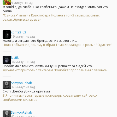
9 минут назад
@souldja, да слабенько слабенько, даже и не ожидал.Учитывая что
сейча...
"Одиссея" вывела Кристофера Нолана в топ-3 самых кассовых
режиссёров всех времён
xdm23_03
19 минут назад
холонд и зендая - это бренд, вот из-за этого и...
Нолан объяснил, почему выбрал Тома Холланда на роль в "Одиссее"
lastik
36 минут назад
Проблема в том что, опять чинуши решают за людей что...
Журналист пригрозил хейтерам "Колобка" проблемами с законом
SemyonRehab
37 минут назад
Скотт Шелби убийца оригами
В Японии вынесли первые приговоры создателям сайтов со
спойлерами фильмов
SemyonRehab
42 минуты назад