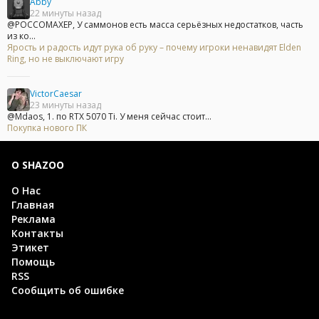
Abby
22 минуты назад
@POCCOMAXEP, У саммонов есть масса серьёзных недостатков, часть
из ко...
Ярость и радость идут рука об руку – почему игроки ненавидят Elden
Ring, но не выключают игру
VictorCaesar
23 минуты назад
@Mdaos, 1. по RTX 5070 Ti. У меня сейчас стоит...
Покупка нового ПК
О SHAZOO
О Нас
Главная
Реклама
Контакты
Этикет
Помощь
RSS
Сообщить об ошибке