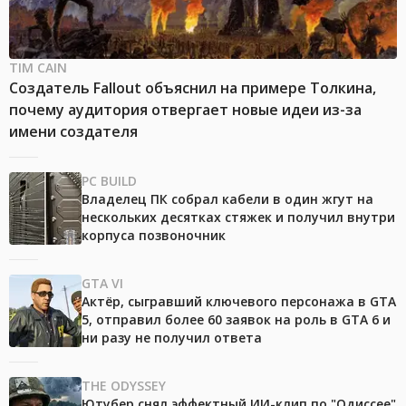
TIM CAIN
Создатель Fallout объяснил на примере Толкина,
почему аудитория отвергает новые идеи из-за
имени создателя
PC BUILD
Владелец ПК собрал кабели в один жгут на
нескольких десятках стяжек и получил внутри
корпуса позвоночник
GTA VI
Актёр, сыгравший ключевого персонажа в GTA
5, отправил более 60 заявок на роль в GTA 6 и
ни разу не получил ответа
THE ODYSSEY
Ютубер снял эффектный ИИ-клип по "Одиссее"