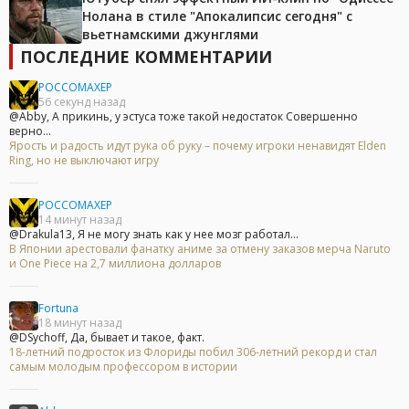
Нолана в стиле "Апокалипсис сегодня" с
вьетнамскими джунглями
ПОСЛЕДНИЕ КОММЕНТАРИИ
POCCOMAXEP
56 секунд назад
@Abby, А прикинь, у эстуса тоже такой недостаток Совершенно
верно...
Ярость и радость идут рука об руку – почему игроки ненавидят Elden
Ring, но не выключают игру
POCCOMAXEP
14 минут назад
@Drakula13, Я не могу знать как у нее мозг работал...
В Японии арестовали фанатку аниме за отмену заказов мерча Naruto
и One Piece на 2,7 миллиона долларов
Fortuna
18 минут назад
@DSychoff, Да, бывает и такое, факт.
18-летний подросток из Флориды побил 306-летний рекорд и стал
самым молодым профессором в истории