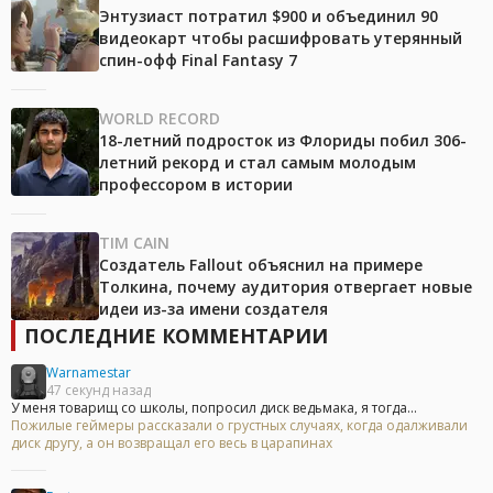
Энтузиаст потратил $900 и объединил 90
видеокарт чтобы расшифровать утерянный
спин-офф Final Fantasy 7
WORLD RECORD
18-летний подросток из Флориды побил 306-
летний рекорд и стал самым молодым
профессором в истории
TIM CAIN
Создатель Fallout объяснил на примере
Толкина, почему аудитория отвергает новые
идеи из-за имени создателя
ПОСЛЕДНИЕ КОММЕНТАРИИ
Warnamestar
47 секунд назад
У меня товарищ со школы, попросил диск ведьмака, я тогда...
Пожилые геймеры рассказали о грустных случаях, когда одалживали
диск другу, а он возвращал его весь в царапинах