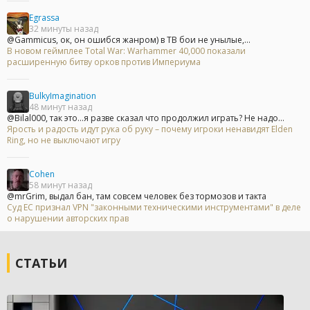
Egrassa
32 минуты назад
@Gammicus, ок, он ошибся жанром) в ТВ бои не унылые,...
В новом геймплее Total War: Warhammer 40,000 показали
расширенную битву орков против Империума
BulkyImagination
48 минут назад
@Bilal000, так это...я разве сказал что продолжил играть? Не надо...
Ярость и радость идут рука об руку – почему игроки ненавидят Elden
Ring, но не выключают игру
Cohen
58 минут назад
@mrGrim, выдал бан, там совсем человек без тормозов и такта
Суд ЕС признал VPN "законными техническими инструментами" в деле
о нарушении авторских прав
СТАТЬИ