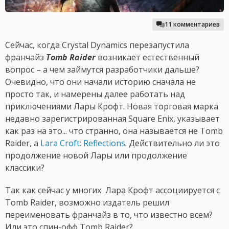
11 комментариев
Сейчас, когда Crystal Dynamics перезапустила
франчайз
Tomb Raider
возникает естественный
вопрос – а чем займутся разработчики дальше?
Очевидно, что они начали историю сначала не
просто так, и намерены далее работать над
приключениями Лары Крофт. Новая торговая марка
недавно зарегистрированная Square Enix, указывает
как раз на это... что странно, она называется не Tomb
Raider, а
Lara Croft: Reflections
. Действительно ли это
продолжение новой Лары или продолжение
классики?
Так как сейчас у многих Лара Крофт ассоциируется с
Tomb Raider, возможно издатель решил
переименовать франчайз в то, что известно всем?
Или это спин-офф Tomb Raider?