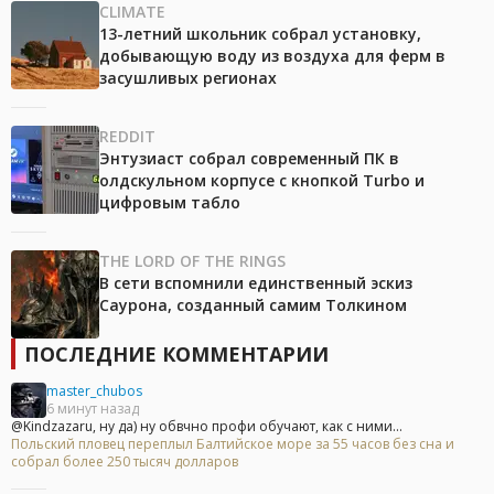
CLIMATE
13-летний школьник собрал установку,
добывающую воду из воздуха для ферм в
засушливых регионах
REDDIT
Энтузиаст собрал современный ПК в
олдскульном корпусе с кнопкой Turbo и
цифровым табло
THE LORD OF THE RINGS
В сети вспомнили единственный эскиз
Саурона, созданный самим Толкином
ПОСЛЕДНИЕ КОММЕНТАРИИ
master_chubos
6 минут назад
@Kindzazaru, ну да) ну обвчно профи обучают, как с ними...
Польский пловец переплыл Балтийское море за 55 часов без сна и
собрал более 250 тысяч долларов