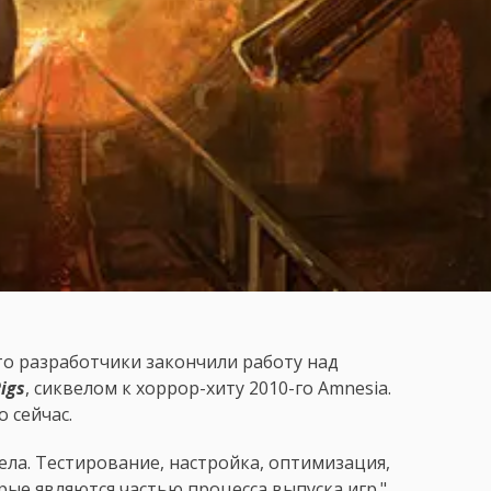
 что разработчики закончили работу над
igs
, сиквелом к хоррор-хиту 2010-го Amnesia.
о сейчас.
дела. Тестирование, настройка, оптимизация,
ые являются частью процесса выпуска игр."