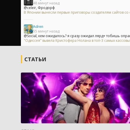
48 минут назад
@celeir, Фродорф
В Японии вынесли первые приговоры создателям сайтов с
Adren
55 минут назад
@Social, кем ожидалось? я сразу ожидал лярд+ тобишь опра
"Одиссея" вывела Кристофера Нолана в топ-3 самых кассов
СТАТЬИ