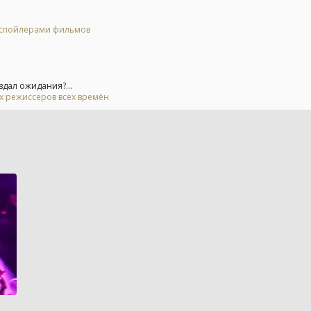
о спойлерами фильмов
вдал ожидания?...
ых режиссёров всех времён