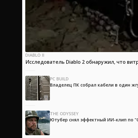
DIABLO II
Исследователь Diablo 2 обнаружил, что вит
PC BUILD
Владелец ПК собрал кабели в один жг
THE ODYSSEY
Ютубер снял эффектный ИИ-клип по "О