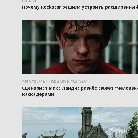
GTA VI
Почему Rockstar решила устроить расширенный п
SPIDER-MAN: BRAND NEW DAY
Сценарист Макс Ландис разнёс сюжет "Человек-
каскадёрами