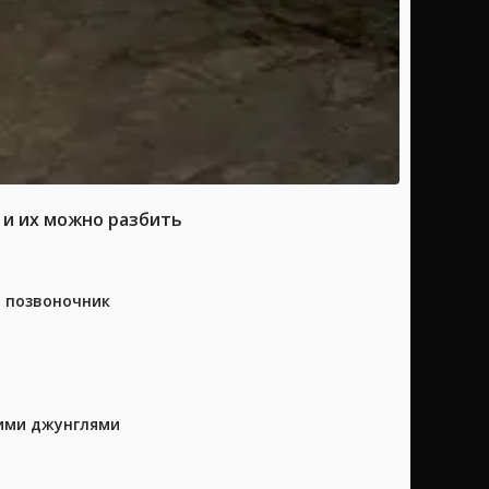
 и их можно разбить
а позвоночник
кими джунглями