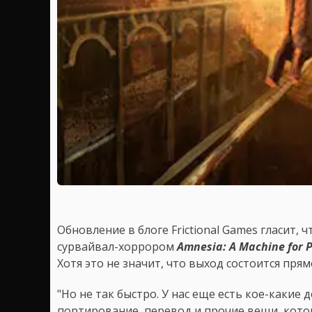
Обновление в блоге Frictional Games гласит,
сурвайвал-хоррором
Amnesia: A Machine for P
Хотя это не значит, что выход состоится прям
"Но не так быстро. У нас еще есть кое-какие 
портирование, перевод и прочие вещи, котор