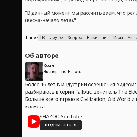
"В данный момент мы рассчитываем, что рели
(весна-начало лета)."
Тэги:
ПК
Другое
Хоррор
Выживание
Игры
Amnes
Об авторе
Коэн
Эксперт по Fallout
Более 16 лет в индустрии освещения видеоигр
разбираюсь в серии Fallout, ценитель The Elder
Больше всего играю в Civilization, Old World
космоса.
SHAZOO YouTube
ПОДПИСАТЬСЯ