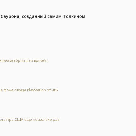
з Саурона, созданный самим Толкином
ых режиссёров всех времён
 фоне отказа PlayStation от них
нотеатре США еще несколько раз