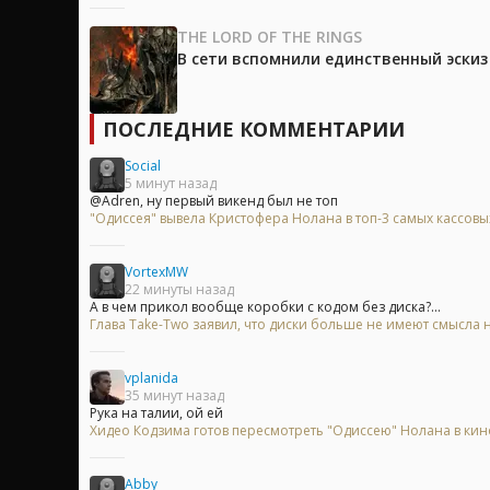
THE LORD OF THE RINGS
В сети вспомнили единственный эски
ПОСЛЕДНИЕ КОММЕНТАРИИ
Social
5 минут назад
@Adren, ну первый викенд был не топ
"Одиссея" вывела Кристофера Нолана в топ-3 самых кассов
VortexMW
22 минуты назад
А в чем прикол вообще коробки с кодом без диска?...
Глава Take-Two заявил, что диски больше не имеют смысла на
vplanida
35 минут назад
Рука на талии, ой ей
Хидео Кодзима готов пересмотреть "Одиссею" Нолана в ки
Abby