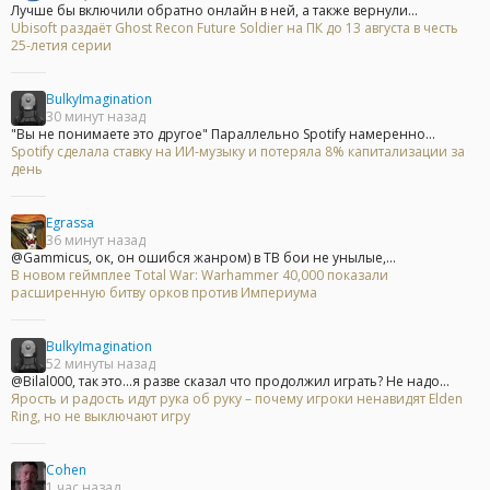
Лучше бы включили обратно онлайн в ней, а также вернули...
Ubisoft раздаёт Ghost Recon Future Soldier на ПК до 13 августа в честь
25-летия серии
BulkyImagination
30 минут назад
"Вы не понимаете это другое" Параллельно Spotify намеренно...
Spotify сделала ставку на ИИ-музыку и потеряла 8% капитализации за
день
Egrassa
36 минут назад
@Gammicus, ок, он ошибся жанром) в ТВ бои не унылые,...
В новом геймплее Total War: Warhammer 40,000 показали
расширенную битву орков против Империума
BulkyImagination
52 минуты назад
@Bilal000, так это...я разве сказал что продолжил играть? Не надо...
Ярость и радость идут рука об руку – почему игроки ненавидят Elden
Ring, но не выключают игру
Cohen
1 час назад