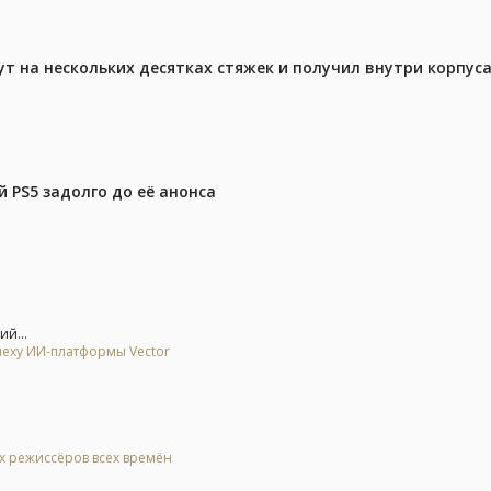
ут на нескольких десятках стяжек и получил внутри корпус
 PS5 задолго до её анонса
ий...
спеху ИИ-платформы Vector
ых режиссёров всех времён