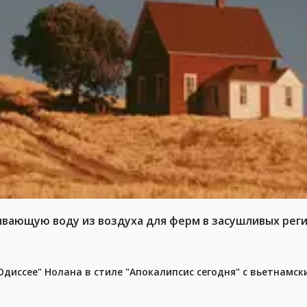
ывающую воду из воздуха для ферм в засушливых рег
диссее" Нолана в стиле "Апокалипсис сегодня" с вьетнамс