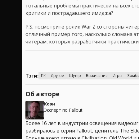
тотальные проблемы практически на всех сто
критики и пострадавшего имиджа?
P.S. посмотрите ролик War Z со стороны читера
отличный пример того, насколько сломана эт
читерам, которых разработчики практически 
Тэги:
ПК
Другое
Шутер
Выживание
Игры
Зомб
Об авторе
Коэн
Эксперт по Fallout
Более 16 лет в индустрии освещения видеоигр
разбираюсь в серии Fallout, ценитель The Elder
Больше всего играю в Civilization, Old World