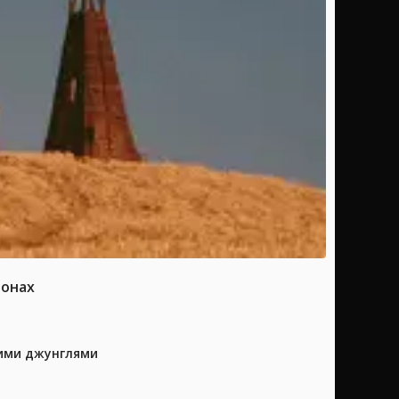
ионах
кими джунглями