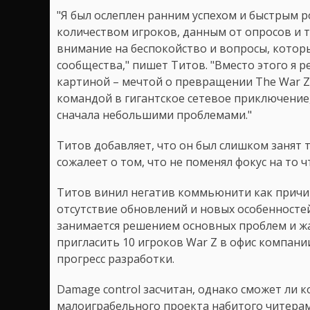
"Я был ослеплен ранним успехом и быстрым 
количеством игроков, данным от опросов и 
внимание на беспокойство и вопросы, которы
сообщества," пишет Титов. "Вместо этого я 
картиной – мечтой о превращении The War Z
командой в гигантское сетевое приключение,
сначала небольшими проблемами."
Титов добавляет, что он был слишком занят 
сожалеет о том, что не поменял фокус на то 
Титов винил негатив коммьюнити как причин
отсутствие обновлений и новых особенностей
занимается решением основных проблем и жа
пригласить 10 игроков War Z в офис компани
прогресс разработки.
Damage control засчитан, однако сможет ли 
малоиграбельного проекта набитого читерам