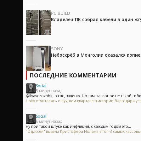
PC BUILD
Владелец ПК собрал кабели в один жг
SONY
Небоскрёб в Монголии оказался копией
ПОСЛЕДНИЕ КОММЕНТАРИИ
Social
5 минут назад
@ilyavorozhbit, о спс, заценю. Но там наверное не такой гибк
Unity отчиталась о лучшем квартале в истории благодаря у
Social
6 минут назад
ну при такой штуке как инфляция, с каждым годом это...
"Одиссея" вывела Кристофера Нолана в топ-3 самых кассов