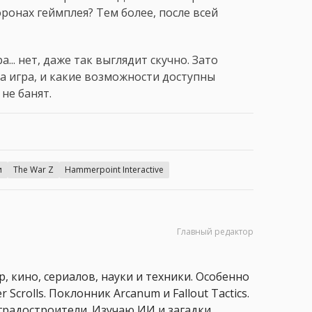
ронах геймплея? Тем более, после всей
... нет, даже так выглядит скучно. Зато
а игра, и какие возможности доступны
не банят.
и
The War Z
Hammerpoint Interactive
Главный редактор
, кино, сериалов, науки и техники. Особенно
 Scrolls. Поклонник Arcanum и Fallout Tactics.
 и градостроители. Изучаю ИИ и загадки