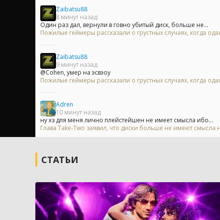
Zaibatsu88
8 минут назад
Один раз дал, вернули в говно убитый диск, больше не...
Пожилые геймеры рассказали о грустных случаях, когда одал
Zaibatsu88
9 минут назад
@Cohen, умер на эсвэоу
Пожилые геймеры рассказали о грустных случаях, когда одал
Adren
10 минут назад
ну хз для меня лично плейстейшен не имеет смысла ибо...
Глава Take-Two заявил, что диски больше не имеют смысла на
СТАТЬИ