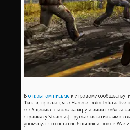
В
открытом письме
к игровому сообществу,
Титов, признал, что Hammerpoint Interactiv
сообщению планов на игру и винит себя за н
страничку Steam и форумы с негативными ком
упомянул, что негатив бывших игроков War Z