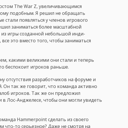
ростом The War Z, увеличивающимся
тому подобным. Я решил не обращать
е стали появляться у членов игрового
решил заниматься более масштабной
 из игры созданной небольшой инди-
 все это вместо того, чтобы заниматься
тем, какими великими они стали и теперь
что беспокоит игроков раньше.
у отсутствия разработчиков на форуме и
. Он так же говорит, что команда активно
лоб игроков. Так же он предложил
и в Лос-Анджелесе, чтобы они могли увидеть
команда Hammerpoint сделать из своего
и что-то серьезное? Даже не смотря на