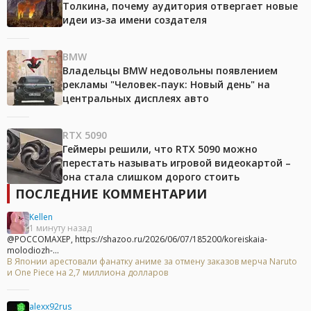
Толкина, почему аудитория отвергает новые
идеи из-за имени создателя
BMW
Владельцы BMW недовольны появлением
рекламы "Человек-паук: Новый день" на
центральных дисплеях авто
RTX 5090
Геймеры решили, что RTX 5090 можно
перестать называть игровой видеокартой –
она стала слишком дорого стоить
ПОСЛЕДНИЕ КОММЕНТАРИИ
Kellen
1 минуту назад
@POCCOMAXEP, https://shazoo.ru/2026/06/07/185200/koreiskaia-
molodiozh-...
В Японии арестовали фанатку аниме за отмену заказов мерча Naruto
и One Piece на 2,7 миллиона долларов
alexx92rus