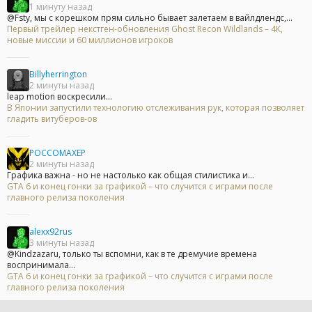
1 минуту назад
@Fsty, мы с корешком прям сильно бывает залетаем в вайлдлендс,...
Первый трейлер некстген-обновления Ghost Recon Wildlands – 4К,
новые миссии и 60 миллионов игроков
Billyherrington
2 минуты назад
leap motion воскресили...
В Японии запустили технологию отслеживания рук, которая позволяет
гладить витуберов-ов
POCCOMAXEP
2 минуты назад
Графика важна - но не настолько как общая стилистика и...
GTA 6 и конец гонки за графикой – что случится с играми после
главного релиза поколения
alexx92rus
3 минуты назад
@Kindzazaru, только ты вспомни, как в те дремучие времена
воспринимала...
GTA 6 и конец гонки за графикой – что случится с играми после
главного релиза поколения