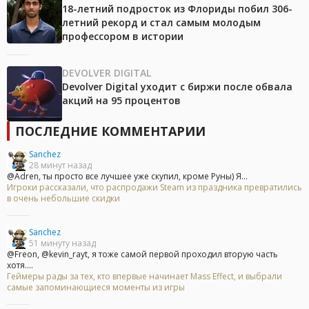
18-летний подросток из Флориды побил 306-
летний рекорд и стал самым молодым
профессором в истории
DEVOLVER DIGITAL
Devolver Digital уходит с биржи после обвала
акций на 95 процентов
ПОСЛЕДНИЕ КОММЕНТАРИИ
Sanchez
28 минут назад
@Adren, ты просто все лучшее уже скупил, кроме Руны) Я...
Игроки рассказали, что распродажи Steam из праздника превратились
в очень небольшие скидки
Sanchez
51 минуту назад
@Freon, @kevin_rayt, я тоже самой первой проходил вторую часть
хотя....
Геймеры рады за тех, кто впервые начинает Mass Effect, и выбрали
самые запоминающиеся моменты из игры