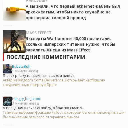
HARDWARE
А вы знали, что первый ethernet-кабель был
ярко-жёлтым, чтобы никто случайно не
просверлил силовой провод
MASS EFFECT
Эксперты Warhammer 40,000 посчитали,
сколько имперских титанов нужно, чтобы
завалить Жнеца из Mass Effect
ПОСЛЕДНИЕ КОММЕНТАРИИ
BubutaBoh
1 минуту назад
Птачек ряшку то наел, на чешском пивке)
Актёр из Kingdom Come Deliverance 2 открывает настоящую
средневековую таверну в Праге
Hungry_for_blood
3 минуты назад
А к пацанам в качалку пойду, в братсво стали у...
Геймеры выбрали фракцию Fallout, к которой бы они примкнули, если
бы выживание зависело от здравого смысла