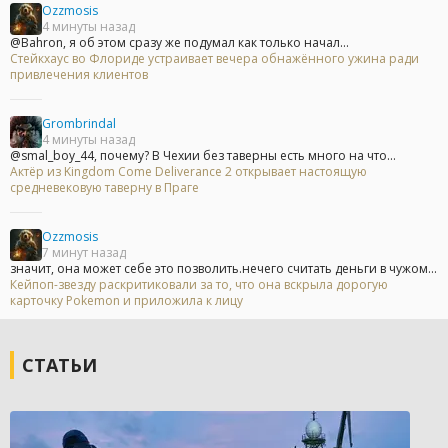
Ozzmosis
4 минуты назад
@Bahron, я об этом сразу же подумал как только начал...
Стейкхаус во Флориде устраивает вечера обнажённого ужина ради
привлечения клиентов
Grombrindal
4 минуты назад
@smal_boy_44, почему? В Чехии без таверны есть много на что...
Актёр из Kingdom Come Deliverance 2 открывает настоящую
средневековую таверну в Праге
Ozzmosis
7 минут назад
значит, она может себе это позволить.нечего считать деньги в чужом...
Кейпоп-звезду раскритиковали за то, что она вскрыла дорогую
карточку Pokemon и приложила к лицу
СТАТЬИ