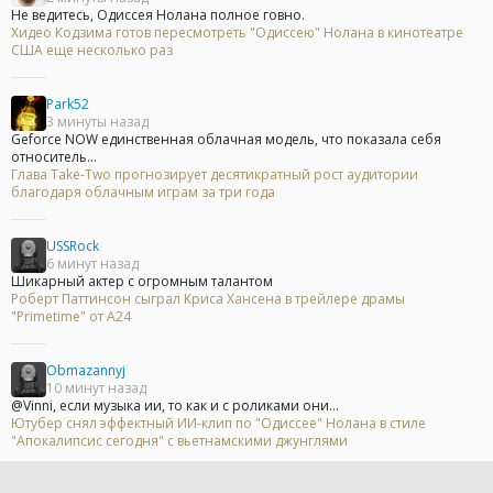
Не ведитесь, Одиссея Нолана полное говно.
Хидео Кодзима готов пересмотреть "Одиссею" Нолана в кинотеатре
США еще несколько раз
Park52
3 минуты назад
Geforce NOW единственная облачная модель, что показала себя
относитель...
Глава Take-Two прогнозирует десятикратный рост аудитории
благодаря облачным играм за три года
USSRock
6 минут назад
Шикарный актер с огромным талантом
Роберт Паттинсон сыграл Криса Хансена в трейлере драмы
"Primetime" от A24
Obmazannyj
10 минут назад
@Vinni, если музыка ии, то как и с роликами они...
Ютубер снял эффектный ИИ-клип по "Одиссее" Нолана в стиле
"Апокалипсис сегодня" с вьетнамскими джунглями