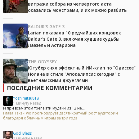
витражи собора из четвёртого акта
оказались монстрами, и их можно разбить
BALDUR'S GATE 3
Larian показала 10 редчайших концовок
Baldur's Gate 3, включая худшие судьбы
Лаэзель и Астариона
THE ODYSSEY
Ютубер снял эффектный ИИ-клип по "Одиссее"
Нолана в стиле "Апокалипсис сегодня" с
вьетнамскими джунглями
ПОСЛЕДНИЕ КОММЕНТАРИИ
Yoshimitsu818
1 минуту назад
И при всём этом трёпе эти мудаки из Т2 не...
Глава Take-Two прогнозирует десятикратный рост аудитории
благодаря облачным играм за три года
God_Bless
2 минуты назад