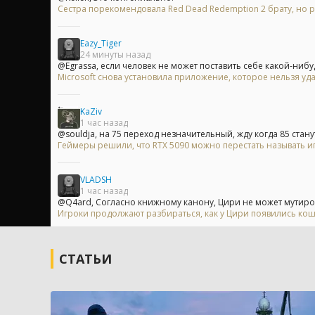
Сестра порекомендовала Red Dead Redemption 2 брату, но р
Eazy_Tiger
24 минуты назад
@Egrassa, если человек не может поставить себе какой-нибуд
Microsoft снова установила приложение, которое нельзя уд
KaZiv
1 час назад
@souldja, на 75 переход незначительный, жду когда 85 станут
Геймеры решили, что RTX 5090 можно перестать называть и
VLADSH
1 час назад
@Q4ard, Согласно книжному канону, Цири не может мутирова
Игроки продолжают разбираться, как у Цири появились кошач
СТАТЬИ