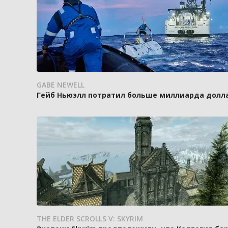
GABE NEWELL
Гейб Ньюэлл потратил больше миллиарда доллар
THE ELDER SCROLLS V: SKYRIM