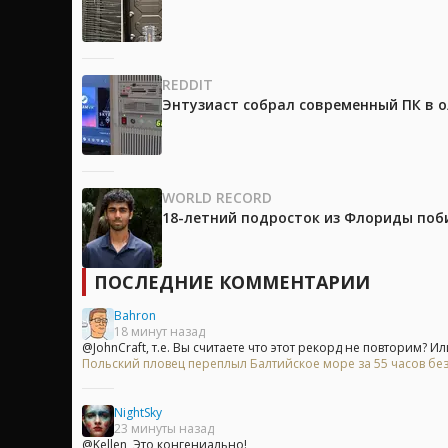
REDDIT
Энтузиаст собрал современный ПК в 
WORLD RECORD
18-летний подросток из Флориды поб
ПОСЛЕДНИЕ КОММЕНТАРИИ
Bahron
18 минут назад
@JohnCraft, т.е. Вы считаете что этот рекорд не повторим? Или
Польский пловец переплыл Балтийское море за 55 часов без
NightSky
23 минуты назад
@Kellen, Это конгениально!