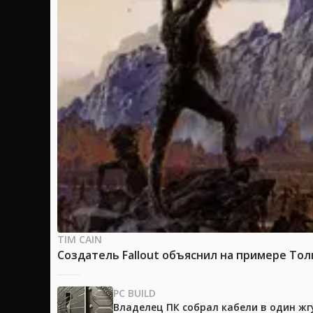
TIM CAIN
Создатель Fallout объяснил на примере Тол
PC BUILD
Владелец ПК собрал кабели в один жг