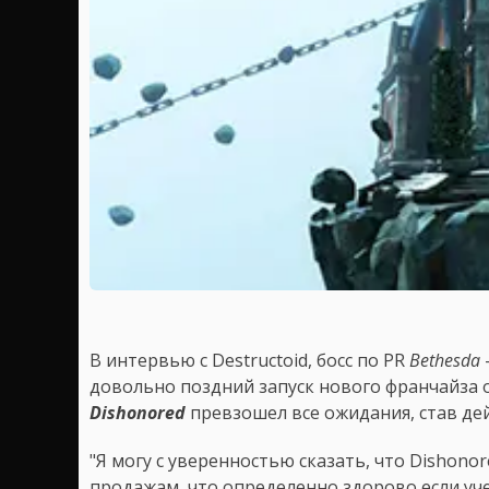
В интервью с Destructoid, босс по PR
Bethesda
довольно поздний запуск нового франчайза 
Dishonored
превзошел все ожидания, став д
"Я могу с уверенностью сказать, что Dishon
продажам, что определенно здорово если учес