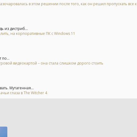
азочаровалась в этом решении после того, как он решил пропускать все 
ь из дистриб...
алить, на корпоративные ПК с Windows 11
 по...
гровой видеокартой – она стала слишком дорого стоить
ть. Мутагенная...
ьи глаза в The Witcher 4