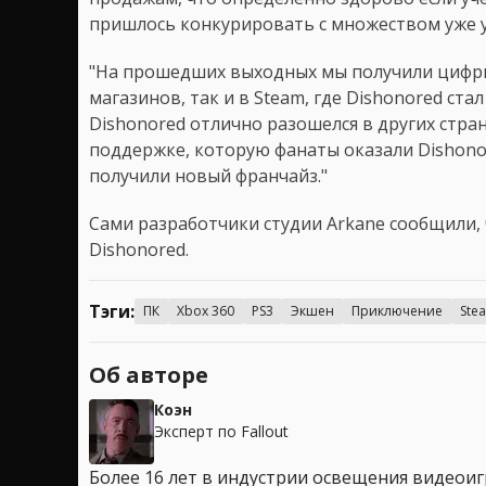
пришлось конкурировать с множеством уже у
"На прошедших выходных мы получили цифры,
магазинов, так и в Steam, где Dishonored ст
Dishonored отлично разошелся в других стра
поддержке, которую фанаты оказали Dishono
получили новый франчайз."
Сами разработчики студии Arkane сообщили,
Dishonored.
Тэги:
ПК
Xbox 360
PS3
Экшен
Приключение
Stea
Об авторе
Коэн
Эксперт по Fallout
Более 16 лет в индустрии освещения видеоигр