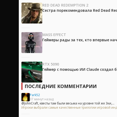
RED DEAD REDEMPTION 2
Сестра порекомендовала Red Dead Red
MASS EFFECT
Геймеры рады за тех, кто впервые на
RTX 5090
Геймер с помощью ИИ Claude создал 
ПОСЛЕДНИЕ КОММЕНТАРИИ
Park52
37 минут назад
@JohnCraft, квесты там были весьма на уровне той же 3ки,...
Игроки выбрали самые качественные трилогии игровой индуст