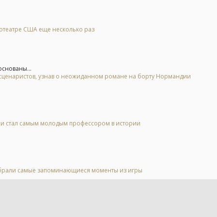
нотеатре США еще несколько раз
основаны...
у сценаристов, узнав о неожиданном романе на борту Нормандии
 и стал самым молодым профессором в истории
 выбрали самые запоминающиеся моменты из игры