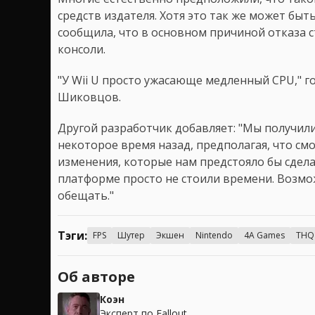
средств издателя. Хотя это так же может быт
сообщила, что в основном причиной отказа с
консоли.
"У Wii U просто ужасающе медленный CPU," г
Шиковцов.
Другой разработчик добавляет: "Мы получил
некоторое время назад, предполагая, что смо
изменения, которые нам предстояло бы сделать
платформе просто не стоили времени. Возмож
обещать."
Тэги:
FPS
Шутер
Экшен
Nintendo
4A Games
THQ
Об авторе
Коэн
Эксперт по Fallout