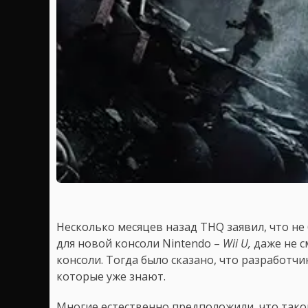
Несколько месяцев назад THQ заявил, что н
для новой консоли Nintendo –
Wii U,
даже не с
консоли. Тогда было сказано, что разработчи
которые уже знают.
Многие естественно предположили, что тако