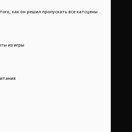
того, как он решил пропускать все катсцены
нты из игры
питания
m