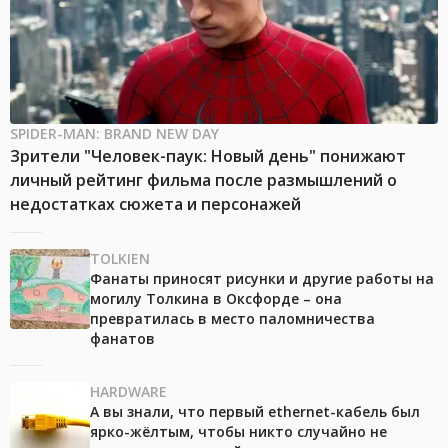
SPIDER-MAN: BRAND NEW DAY
Зрители "Человек-паук: Новый день" понижают
личный рейтинг фильма после размышлений о
недостатках сюжета и персонажей
TOLKIEN
Фанаты приносят рисунки и другие работы на
могилу Толкина в Оксфорде – она
превратилась в место паломничества
фанатов
HARDWARE
А вы знали, что первый ethernet-кабель был
ярко-жёлтым, чтобы никто случайно не