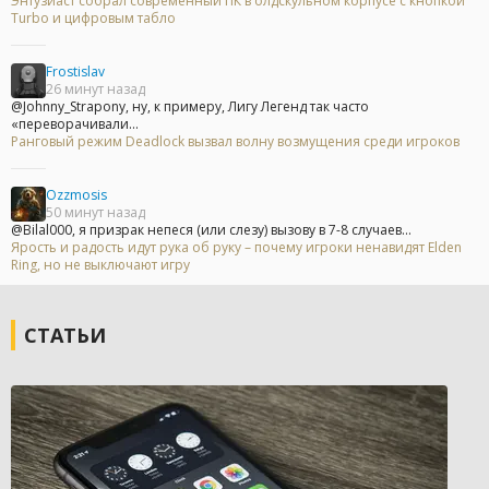
Энтузиаст собрал современный ПК в олдскульном корпусе с кнопкой
Turbo и цифровым табло
Frostislav
26 минут назад
@Johnny_Strapony, ну, к примеру, Лигу Легенд так часто
«переворачивали...
Ранговый режим Deadlock вызвал волну возмущения среди игроков
Ozzmosis
50 минут назад
@Bilal000, я призрак непеся (или слезу) вызову в 7-8 случаев...
Ярость и радость идут рука об руку – почему игроки ненавидят Elden
Ring, но не выключают игру
СТАТЬИ