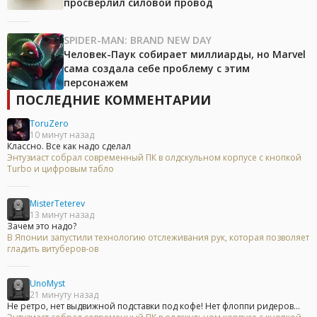
просверлил силовой провод
SPIDER-MAN: BRAND NEW DAY
Человек-Паук собирает миллиарды, но Marvel
сама создала себе проблему с этим
персонажем
ПОСЛЕДНИЕ КОММЕНТАРИИ
ToruZero
10 минут назад
Классно. Все как надо сделал
Энтузиаст собрал современный ПК в олдскульном корпусе с кнопкой
Turbo и цифровым табло
MisterTeterev
13 минут назад
Зачем это надо?
В Японии запустили технологию отслеживания рук, которая позволяет
гладить витуберов-ов
UnoMyst
21 минуту назад
Не ретро, нет выдвижной подставки под кофе! Нет флоппи ридеров...